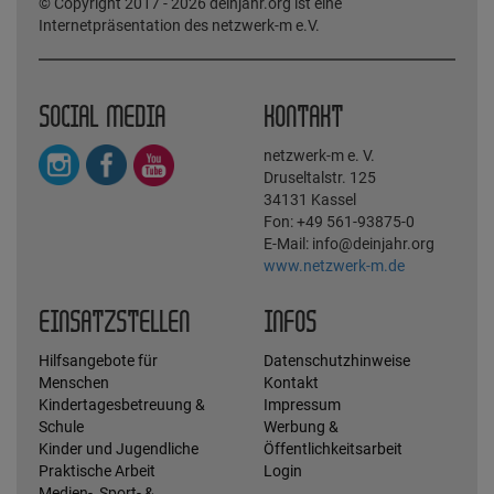
© Copyright 2017 - 2026 deinjahr.org ist eine
Internetpräsentation des netzwerk-m e.V.
SOCIAL MEDIA
KONTAKT
netzwerk-m e. V.
Druseltalstr. 125
34131 Kassel
Fon: +49 561-93875-0
E-Mail: info@deinjahr.org
www.netzwerk-m.de
EINSATZSTELLEN
INFOS
Hilfsangebote für
Datenschutzhinweise
Menschen
Kontakt
Kindertagesbetreuung &
Impressum
Schule
Werbung &
Kinder und Jugendliche
Öffentlichkeitsarbeit
Praktische Arbeit
Login
Medien-, Sport- &