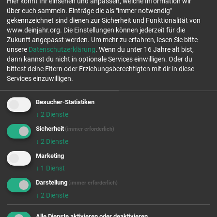
Hier könnt Ihr einsehen und anpassen, welche Information wir
über euch sammeln. Einträge die als "immer notwendig"
EV.-LUTH. WICHERNGEMEINDE
freie Plätze
gekennzeichnet sind dienen zur Sicherheit und Funktionalität von
Jahrgang 26/27
NEUMÜNSTER
www.deinjahr.org. Die Einstellungen können jederzeit für die
freie Plätze
Zukunft angepasst werden.
Um mehr zu erfahren, lesen Sie bitte
Jahrgang 27/28
24537 Neumünster
unsere
Datenschutzerklärung
. Wenn du unter 16 Jahre alt bist,
Tel.: 0151 56148434
dann kannst du nicht in optionale Services einwilligen. Oder du
bittest deine Eltern oder Erziehungsberechtigten mit dir in diese
Die Wicherngemeinde liegt im grünen Faldera, dem westlichsten
Services einzuwilligen.
Stadtteil Neumünsters im Herzen Schleswig-Holsteins. Ähnlich wie
ihrem Na...
Besucher-Statistiken
Einsatzfelder:
↓
2
Dienste
Sicherheit
(immer erforderlich)
↓
2
Dienste
Marketing
↓
1
Dienst
STOFFWECHSEL E.V.
freie Plätze
Darstellung
Jahrgang 26/27
(immer erforderlich)
freie Plätze
↓
2
Dienste
Jahrgang 27/28
01099 Dresden
Tel.: 0351 21527300
Alle Dienste aktivieren oder deaktivieren