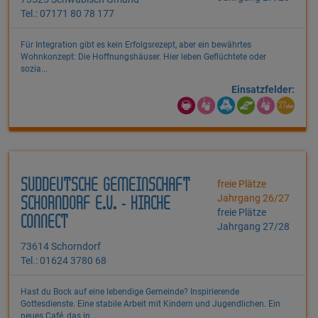
Tel.: 07171 80 78 177
Für Integration gibt es kein Erfolgsrezept, aber ein bewährtes
Wohnkonzept: Die Hoffnungshäuser. Hier leben Geflüchtete oder
sozia...
Einsatzfelder:
SÜDDEUTSCHE GEMEINSCHAFT
freie Plätze
Jahrgang 26/27
SCHORNDORF E.V. - KIRCHE
freie Plätze
CONNECT
Jahrgang 27/28
73614 Schorndorf
Tel.: 01624 3780 68
Hast du Bock auf eine lebendige Gemeinde? Inspirierende
Gottesdienste. Eine stabile Arbeit mit Kindern und Jugendlichen. Ein
neues Café, das in...