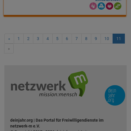
«
1
2
3
4
5
6
7
8
9
10
11
»
deinjahr.org | Das Portal für Freiwilligendienste im
netzwerk-m e.V.