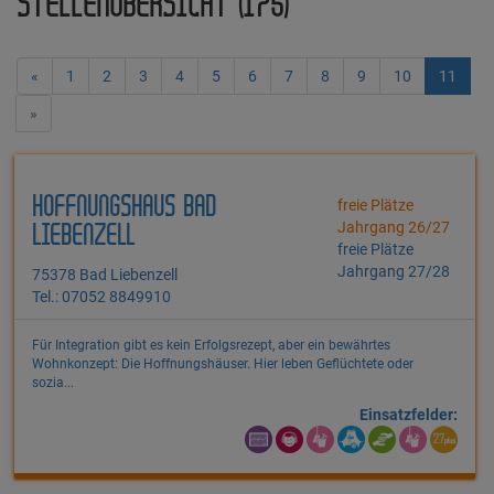
STELLENÜBERSICHT (175)
«
1
2
3
4
5
6
7
8
9
10
11
»
HOFFNUNGSHAUS BAD
freie Plätze
Jahrgang 26/27
LIEBENZELL
freie Plätze
Jahrgang 27/28
75378 Bad Liebenzell
Tel.: 07052 8849910
Für Integration gibt es kein Erfolgsrezept, aber ein bewährtes
Wohnkonzept: Die Hoffnungshäuser. Hier leben Geflüchtete oder
sozia...
Einsatzfelder: