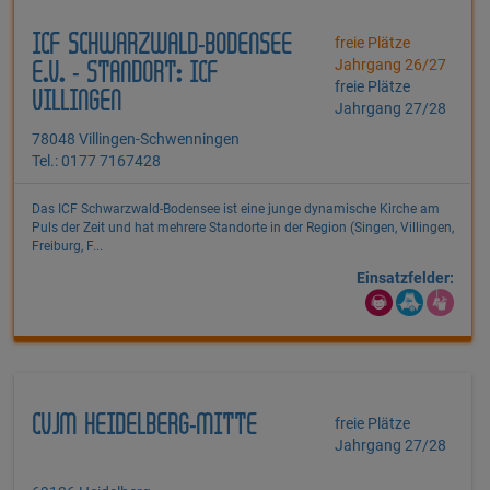
ICF SCHWARZWALD-BODENSEE
freie Plätze
Jahrgang 26/27
E.V. - STANDORT: ICF
freie Plätze
VILLINGEN
Jahrgang 27/28
78048 Villingen-Schwenningen
Tel.: 0177 7167428
Das ICF Schwarzwald-Bodensee ist eine junge dynamische Kirche am
Puls der Zeit und hat mehrere Standorte in der Region (Singen, Villingen,
Freiburg, F...
Einsatzfelder:
CVJM HEIDELBERG-MITTE
freie Plätze
Jahrgang 27/28