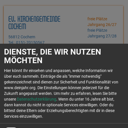
EV. KIRCHENGEMEINDE
freie Plätze
Jahrgang 26/27
COCHEM
freie Plätze
Jahrgang 27/28
56812 Cochem
Tel.: 0151-70150567
DIENSTE, DIE WIR NUTZEN
Du suchst ein vielseitiges und herausforderndes FSJ, bei dem du nicht
MÖCHTEN
ein Jahr lang das gleiche machst? Dann bist du bei uns genau
richtig!Aber was un...
Hier könnt Ihr einsehen und anpassen, welche Information wir
Einsatzfelder:
über euch sammeln. Einträge die als "immer notwendig"
gekennzeichnet sind dienen zur Sicherheit und Funktionalität von
www.deinjahr.org. Die Einstellungen können jederzeit für die
Zukunft angepasst werden.
Um mehr zu erfahren, lesen Sie bitte
unsere
Datenschutzerklärung
. Wenn du unter 16 Jahre alt bist,
dann kannst du nicht in optionale Services einwilligen. Oder du
bittest deine Eltern oder Erziehungsberechtigten mit dir in diese
LIVINGROOM - HELP YOUTH
freie Plätze
Services einzuwilligen.
Jahrgang 26/27
GROW E.V.
freie Plätze