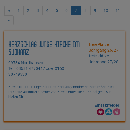
«
1
2
3
4
5
6
7
8
9
10
11
»
HERZSCHLAG JUNGE KIRCHE IM
freie Plätze
Jahrgang 26/27
SÜDHARZ
freie Plätze
Jahrgang 27/28
99734 Nordhausen
Tel.: 03631 4770447 oder 0160
90749530
Kirche trifft auf Jugendkultur! Unser Jugendkirchenteam möchte mit
DIR neue Ausdrucksformenvon Kirche entwickeln und prägen. Wir
bieten Dir...
Einsatzfelder: