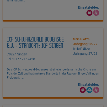
famili&auml...
Einsatzfelder:
ICF SCHWARZWALD-BODENSEE
freie Plätze
Jahrgang 26/27
E.V. - STANDORT: ICF SINGEN
freie Plätze
Jahrgang 27/28
78224 Singen
Tel.: 0177 7167428
Das ICF Schwarzwald-Bodensee ist eine junge dynamische Kirche am
Puls der Zeit und hat mehrere Standorte in der Region (Singen, Villingen,
Freiburg,&n...
Einsatzfelder: