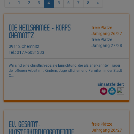
«
1
2
3
4
5
6
7
8
»
DIE HEILSARMEE - KORPS
freie Plätze
Jahrgang 26/27
CHEMNITZ
freie Plätze
Jahrgang 27/28
09112 Chemnitz
Tel.: 0177-5031333
Wir sind eine christlich-soziale Einrichtung, die als anerkannter Träger
der offenen Arbeit mit Kindern, Jugendlichen und Familien in der Stadt
C...
Einsatzfelder:
EV. GESAMT-
freie Plätze
Jahrgang 26/27
KLOSTERKIRCHENGEMEINDE