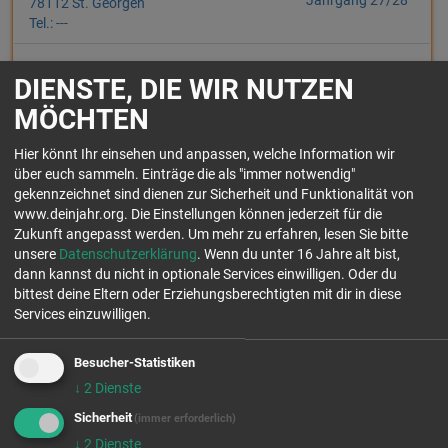
78112 St. Georgen
Tel.: ---
Das Haus des Gebets ist ein Ort der Anbetung und Fürbitte im
DIENSTE, DIE WIR NUTZEN
Schwarzwald.Unsere Sehnsucht ist, einen Raum zu schaffen, in dem
Tag und Nacht Lobpr...
MÖCHTEN
Einsatzfelder:
Hier könnt Ihr einsehen und anpassen, welche Information wir
über euch sammeln. Einträge die als "immer notwendig"
gekennzeichnet sind dienen zur Sicherheit und Funktionalität von
www.deinjahr.org. Die Einstellungen können jederzeit für die
Zukunft angepasst werden.
Um mehr zu erfahren, lesen Sie bitte
unsere
Datenschutzerklärung
. Wenn du unter 16 Jahre alt bist,
CALVARY CHAPEL SIEGEN E.V. -
freie Plätze
dann kannst du nicht in optionale Services einwilligen. Oder du
Jahrgang 26/27
HANDS OF HOPE
bittest deine Eltern oder Erziehungsberechtigten mit dir in diese
freie Plätze
Services einzuwilligen.
Jahrgang 27/28
57290 Neunkirchen
Tel.: 0171 - 81 25 838
Besucher-Statistiken
↓
2
Dienste
Als diakonischer Dienst der Calvary Chapel Siegen strecken wir uns
über eine christliche Rehabilitationseinrichtung mit handwerklichen
Sicherheit
(immer erforderlich)
Dienstleis...
↓
2
Dienste