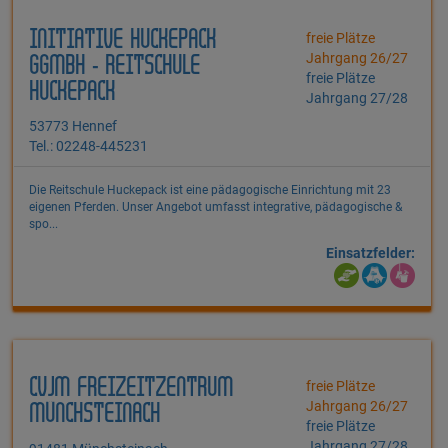
INITIATIVE HUCKEPACK
freie Plätze
Jahrgang 26/27
GGMBH - REITSCHULE
freie Plätze
HUCKEPACK
Jahrgang 27/28
53773 Hennef
Tel.: 02248-445231
Die Reitschule Huckepack ist eine pädagogische Einrichtung mit 23
eigenen Pferden. Unser Angebot umfasst integrative, pädagogische &
spo...
Einsatzfelder:
CVJM FREIZEITZENTRUM
freie Plätze
Jahrgang 26/27
MÜNCHSTEINACH
freie Plätze
Jahrgang 27/28