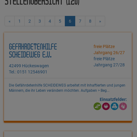
STELLENÜBERSICHT (120)
«
1
2
3
4
5
6
7
8
»
GEFÄHRDETENHILFE
freie Plätze
Jahrgang 26/27
SCHEIDEWEG E.V.
freie Plätze
Jahrgang 27/28
42499 Hückeswagen
Tel.: 0151 12546901
Die Gefährdetenhilfe SCHEIDEWEG arbeitet mit Inhaftierten und jungen
Männern, die ihr Leben verändern möchten. Aufgaben > Beg...
Einsatzfelder: