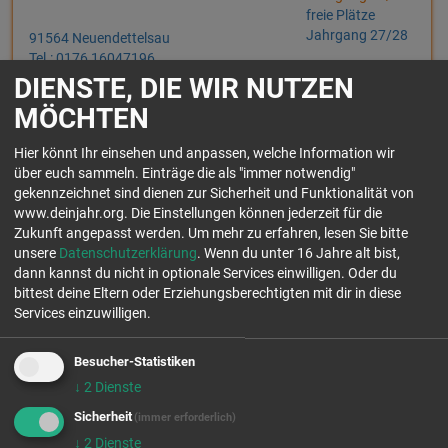
freie Plätze
Jahrgang 27/28
91564 Neuendettelsau
Tel.: 0176 16047196
DIENSTE, DIE WIR NUTZEN
In der Nikolai Youth Church kannst du erleben, was es heißt Kirche von
MÖCHTEN
Jugendlichen für Jugendliche zu gestalten. In deinem Freiwilligendie...
Einsatzfelder:
Hier könnt Ihr einsehen und anpassen, welche Information wir
über euch sammeln. Einträge die als "immer notwendig"
gekennzeichnet sind dienen zur Sicherheit und Funktionalität von
www.deinjahr.org. Die Einstellungen können jederzeit für die
Zukunft angepasst werden.
Um mehr zu erfahren, lesen Sie bitte
unsere
Datenschutzerklärung
. Wenn du unter 16 Jahre alt bist,
dann kannst du nicht in optionale Services einwilligen. Oder du
bittest deine Eltern oder Erziehungsberechtigten mit dir in diese
ICF SCHWARZWALD-BODENSEE
freie Plätze
Services einzuwilligen.
Jahrgang 26/27
E.V. - STANDORT: ICF
freie Plätze
FREIBURG
Jahrgang 27/28
Besucher-Statistiken
79114 Freiburg
↓
2
Dienste
Tel.: 0177 7167428
Sicherheit
(immer erforderlich)
↓
2
Dienste