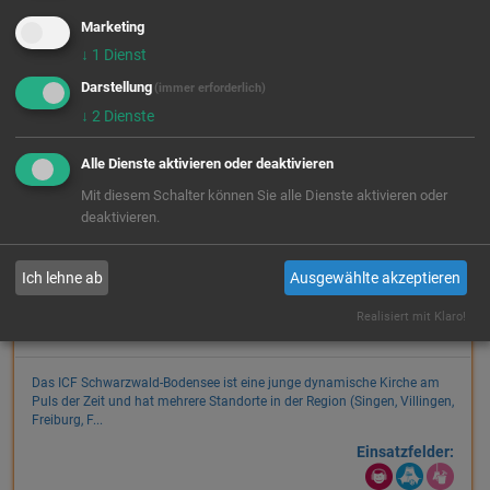
Das ICF Schwarzwald-Bodensee ist eine junge dynamische Kirche am
Puls der Zeit und hat mehrere Standorte in der Region (Singen, Villingen,
Marketing
Freiburg, F...
↓
1
Dienst
Einsatzfelder:
Darstellung
(immer erforderlich)
↓
2
Dienste
Alle Dienste aktivieren oder deaktivieren
Mit diesem Schalter können Sie alle Dienste aktivieren oder
ICF SCHWARZWALD-BODENSEE
freie Plätze
deaktivieren.
Jahrgang 26/27
E.V. - STANDORT: ICF
freie Plätze
FRIEDRICHSHAFEN
Ich lehne ab
Ausgewählte akzeptieren
Jahrgang 27/28
88045 Friedrichshafen
Realisiert mit Klaro!
Tel.: 0177 7167428
Das ICF Schwarzwald-Bodensee ist eine junge dynamische Kirche am
Puls der Zeit und hat mehrere Standorte in der Region (Singen, Villingen,
Freiburg, F...
Einsatzfelder: