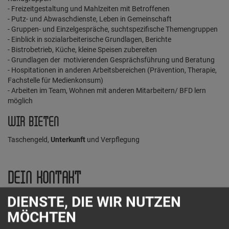
- Freizeitgestaltung und Mahlzeiten mit Betroffenen
- Putz- und Abwaschdienste, Leben in Gemeinschaft
- Gruppen- und Einzelgespräche, suchtspezifische Themengruppen
- Einblick in sozialarbeiterische Grundlagen, Berichte
- Bistrobetrieb, Küche, kleine Speisen zubereiten
- Grundlagen der motivierenden Gesprächsführung und Beratung
- Hospitationen in anderen Arbeitsbereichen (Prävention, Therapie,
Fachstelle für Medienkonsum)
- Arbeiten im Team, Wohnen mit anderen Mitarbeitern/ BFD lern
möglich
WIR BIETEN
Taschengeld,
Unterkunft
und Verpflegung
DEIN KONTAKT
DIENSTE, DIE WIR NUTZEN
Neues Land e.V.
MÖCHTEN
Steintorfeldstr. 11
30161 Hannover