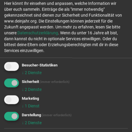
Hier könnt Ihr einsehen und anpassen, welche Information wir
Tel.: 0157 80493047 / 0511-65580539
über euch sammeln. Einträge die als "immer notwendig"
www.neuesland.de
gekennzeichnet sind dienen zur Sicherheit und Funktionalität von
www.deinjahr.org. Die Einstellungen können jederzeit für die
Jetzt Kontakt aufnehmen
Zukunft angepasst werden.
Um mehr zu erfahren, lesen Sie bitte
unsere
Datenschutzerklärung
. Wenn du unter 16 Jahre alt bist,
dann kannst du nicht in optionale Services einwilligen. Oder du
Stelle ab 18!
bittest deine Eltern oder Erziehungsberechtigten mit dir in diese
Services einzuwilligen.
freie Plätze Jahrgang 26/27
freie Plätze Jahrgang 27/28
Besucher-Statistiken
↓
2
Dienste
Stellenanzahl 3
Sicherheit
(immer erforderlich)
EINSATZFELDER
↓
2
Dienste
Marketing
↓
1
Dienst
Darstellung
(immer erforderlich)
↓
2
Dienste
Wir rufen für dich von OpenStreetMap.org Kartendaten ab.
Diese werden benutzt um dir die FSJ/BFD Stellen auf der Karte