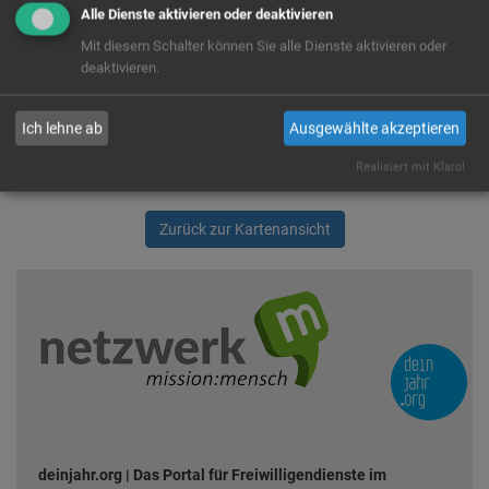
Alle Dienste aktivieren oder deaktivieren
anzuzeigen. Es handelt sich um einen US-Anbieter, der Cookies
setzt. Indem du die Verwendung dieser Cookies zustimmst,
Mit diesem Schalter können Sie alle Dienste aktivieren oder
willigst du auch ausdrücklich in die Verarbeitung deiner Daten in
deaktivieren.
den USA, laut § 10 Abs. 2 Nr. 1 DSG-EKD, ein.
Ja
Immer
Ich lehne ab
Ausgewählte akzeptieren
Realisiert mit Klaro!
Zurück zur Kartenansicht
deinjahr.org | Das Portal für Freiwilligendienste im