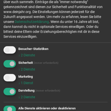
über euch sammeln. Einträge die als "immer notwendig"
Nach Einsatzfeldern filtern
gekennzeichnet sind dienen zur Sicherheit und Funktionalität von
www.deinjahr.org. Die Einstellungen können jederzeit für die
Zukunft angepasst werden.
Um mehr zu erfahren, lesen Sie bitte
unsere
Datenschutzerklärung
. Wenn du unter 16 Jahre alt bist,
FSJ & BFD MIT UNTERKUNFT UND
dann kannst du nicht in optionale Services einwilligen. Oder du
bittest deine Eltern oder Erziehungsberechtigten mit dir in diese
VERPFLEGUNG
Services einzuwilligen.
FINDE HEUTE NOCH DEINEN PLATZ!
Besucher-Statistiken
↓
2
Dienste
Aktuell werden Infogespräche geführt und Kennenlerntage
vereinbart. Unsere 300 angeschlossenen christlichen Werke,
Sicherheit
(immer erforderlich)
Einsatzstellen und Kooperationspartner nehmen dafür gerne
↓
2
Dienste
Anrufe, E-Mails und persönliche Bewerbungen entgegen. Um dir
Marketing
deine Traumstelle für ein Freiwilliges Soziales Jahr (FSJ), einen
Bundesfreiwilligendienst (BFD) oder ein Freiwilliges Internationales
↓
1
Dienst
Jahr (FIJ) zu sichern, solltest du dich so frühzeitig wie möglich bei
Darstellung
(immer erforderlich)
einer für dich interessanten Einsatzstelle melden!
↓
2
Dienste
Übrigens: Im netzwerk-m ist es normal die Heimat zu verlassen und
etwas neues zu wagen:
90% unserer Einsatzstellen bieten neben
Alle Dienste aktivieren oder deaktivieren
Taschengeld auch kostenfrei Unterkunft und Verpflegung an!