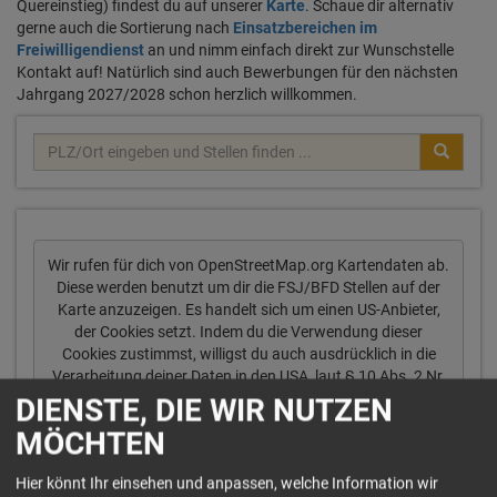
Quereinstieg) findest du auf unserer
Karte
. Schaue dir alternativ
gerne auch die Sortierung nach
Einsatzbereichen im
Freiwilligendienst
an und nimm einfach direkt zur Wunschstelle
Kontakt auf! Natürlich sind auch Bewerbungen für den nächsten
Jahrgang 2027/2028 schon herzlich willkommen.
Wir rufen für dich von OpenStreetMap.org Kartendaten ab.
Diese werden benutzt um dir die FSJ/BFD Stellen auf der
Karte anzuzeigen. Es handelt sich um einen US-Anbieter,
der Cookies setzt. Indem du die Verwendung dieser
Cookies zustimmst, willigst du auch ausdrücklich in die
Verarbeitung deiner Daten in den USA, laut § 10 Abs. 2 Nr.
1 DSG-EKD, ein.
DIENSTE, DIE WIR NUTZEN
MÖCHTEN
Ja
Immer
Hier könnt Ihr einsehen und anpassen, welche Information wir