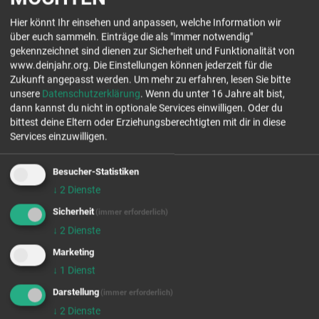
Neuer Kamp 31
Hier könnt Ihr einsehen und anpassen, welche Information wir
20357 Hamburg
über euch sammeln. Einträge die als "immer notwendig"
Tel.: 040 430 988 52
gekennzeichnet sind dienen zur Sicherheit und Funktionalität von
www.stadtinsel-hamburg.de
www.deinjahr.org. Die Einstellungen können jederzeit für die
Zukunft angepasst werden.
Um mehr zu erfahren, lesen Sie bitte
Jetzt Kontakt aufnehmen
unsere
Datenschutzerklärung
. Wenn du unter 16 Jahre alt bist,
dann kannst du nicht in optionale Services einwilligen. Oder du
bittest deine Eltern oder Erziehungsberechtigten mit dir in diese
Stelle ab 18!
Services einzuwilligen.
freie Plätze Jahrgang 26/27
Besucher-Statistiken
freie Plätze Jahrgang 27/28
↓
2
Dienste
Stellenanzahl 1
Sicherheit
(immer erforderlich)
↓
2
Dienste
EINSATZFELDER
Marketing
↓
1
Dienst
Darstellung
(immer erforderlich)
↓
2
Dienste