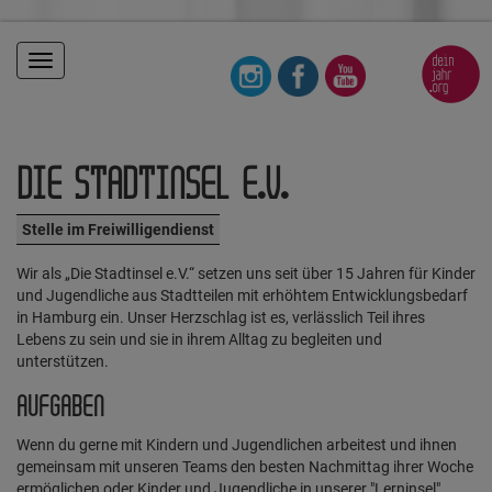
Toggle
navigation
DIE STADTINSEL E.V.
Stelle im Freiwilligendienst
Wir als „Die Stadtinsel e.V.“ setzen uns seit über 15 Jahren für Kinder
und Jugendliche aus Stadtteilen mit erhöhtem Entwicklungsbedarf
in Hamburg ein. Unser Herzschlag ist es, verlässlich Teil ihres
Lebens zu sein und sie in ihrem Alltag zu begleiten und
unterstützen.
AUFGABEN
Wenn du gerne mit Kindern und Jugendlichen arbeitest und ihnen
gemeinsam mit unseren Teams den besten Nachmittag ihrer Woche
ermöglichen oder Kinder und Jugendliche in unserer "Lerninsel"