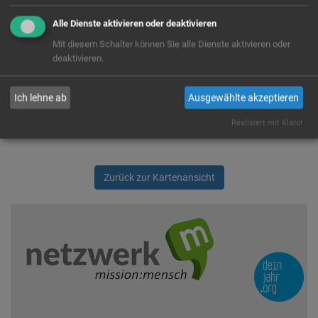
Wir rufen für dich von OpenStreetMap.org Kartendaten ab.
Alle Dienste aktivieren oder deaktivieren
Diese werden benutzt um dir die FSJ/BFD Stellen auf der Karte
anzuzeigen. Es handelt sich um einen US-Anbieter, der Cookies
Mit diesem Schalter können Sie alle Dienste aktivieren oder
setzt. Indem du die Verwendung dieser Cookies zustimmst,
deaktivieren.
willigst du auch ausdrücklich in die Verarbeitung deiner Daten in
den USA, laut § 10 Abs. 2 Nr. 1 DSG-EKD, ein.
Ich lehne ab
Ausgewählte akzeptieren
Ja
Immer
Realisiert mit Klaro!
Zurück zur Kartenansicht