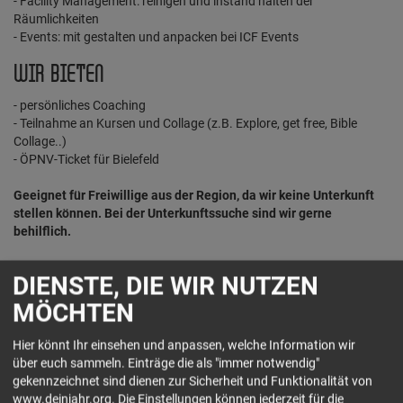
- Facility Management: reinigen und instand halten der
Räumlichkeiten
- Events: mit gestalten und anpacken bei ICF Events
WIR BIETEN
- persönliches Coaching
- Teilnahme an Kursen und Collage (z.B. Explore, get free, Bible
Collage..)
- ÖPNV-Ticket für Bielefeld
Geeignet für Freiwillige aus der Region, da wir keine Unterkunft
stellen können. Bei der Unterkunftssuche sind wir gerne
behilflich.
DIENSTE, DIE WIR NUTZEN
DEIN KONTAKT
MÖCHTEN
Hier könnt Ihr einsehen und anpassen, welche Information wir
ICF Bielefeld e.V.
über euch sammeln. Einträge die als "immer notwendig"
Feilenstraße 5-7
gekennzeichnet sind dienen zur Sicherheit und Funktionalität von
33602 Bielefeld
www.deinjahr.org. Die Einstellungen können jederzeit für die