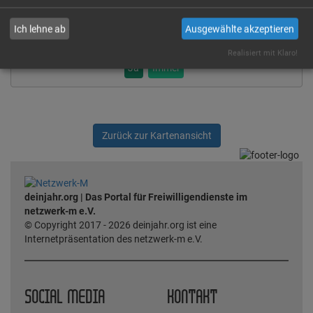
setzt. Indem du die Verwendung dieser Cookies zustimmst,
willigst du auch ausdrücklich in die Verarbeitung deiner Daten in
Ich lehne ab
Ausgewählte akzeptieren
den USA, laut § 10 Abs. 2 Nr. 1 DSG-EKD, ein.
Realisiert mit Klaro!
Ja
Immer
Zurück zur Kartenansicht
deinjahr.org | Das Portal für Freiwilligendienste im
netzwerk-m e.V.
© Copyright 2017 - 2026 deinjahr.org ist eine
Internetpräsentation des netzwerk-m e.V.
SOCIAL MEDIA
KONTAKT