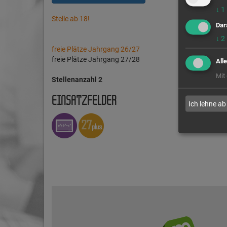
↓
1
Stelle ab 18!
Dar
↓
2
freie Plätze Jahrgang 26/27
freie Plätze Jahrgang 27/28
All
Mit
Stellenanzahl 2
EINSATZFELDER
Ich lehne ab