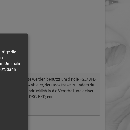
träge die
on
n.
Um mehr
bist, dann
tendaten ab. Diese werden benutzt um dir die FSJ/BFD
ich um einen US-Anbieter, der Cookies setzt. Indem du
igst du auch ausdrücklich in die Verarbeitung deiner
§ 10 Abs. 2 Nr. 1 DSG-EKD, ein.
Immer