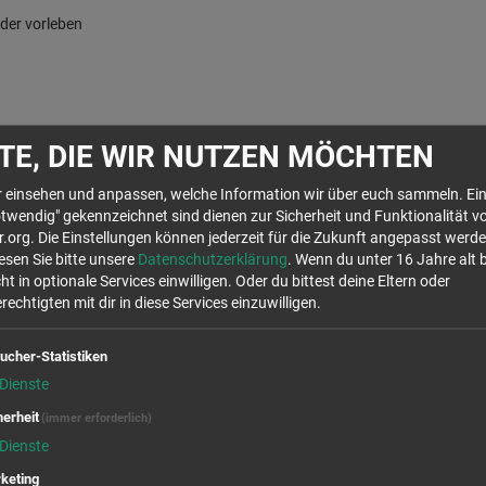
nder vorleben
TE, DIE WIR NUTZEN MÖCHTEN
hr einsehen und anpassen, welche Information wir über euch sammeln. Ein
twendig" gekennzeichnet sind dienen zur Sicherheit und Funktionalität v
org. Die Einstellungen können jederzeit für die Zukunft angepasst werde
lesen Sie bitte unsere
Datenschutzerklärung
. Wenn du unter 16 Jahre alt 
ht in optionale Services einwilligen. Oder du bittest deine Eltern oder
Wir rufen für dich von OpenStreetMap.org Kar
echtigten mit dir in diese Services einzuwilligen.
Stellen auf der Karte anzuzeigen. Es handelt s
die Verwendung dieser Cookies zustimmst, will
ucher-Statistiken
Daten in den USA, laut 
Dienste
Ja
herheit
(immer erforderlich)
Dienste
keting