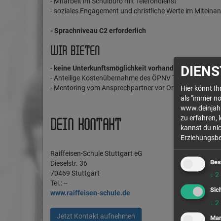
- Mitarbeit im Schulbüro mit Telefondienst
- soziales Engagement und christliche Werte im Miteina
- Sprachniveau C2 erforderlich
WIR BIETEN
DIENS
-
keine Unterkunftsmöglichkeit vorhanden
- Anteilige Kostenübernahme des ÖPNV Tickets
- Mentoring vom Ansprechpartner vor Ort
Hier könnt I
als "immer no
www.deinjahr.
zu erfahren, 
DEIN KONTAKT
kannst du nic
Erziehungsber
Raiffeisen-Schule Stuttgart eG
Bes
Dieselstr. 36
70469 Stuttgart
↓
2
Tel.: --
Sic
www.raiffeisen-schule.de
↓
2
Jetzt Kontakt aufnehmen
Mar