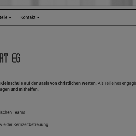
telle
Kontakt
RT EG
e
Kleinschule auf der Basis von christlichen Werten
. Als Teil eines engag
rägen und mithelfen
.
gischen Teams
wie der Kernzeitbetreuung