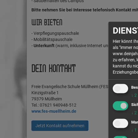
- Sauberhalten des Campus
Bitte nehmen Sie bei Interesse telefonisch Kontakt mit
WIR BIETEN
DIENS
- Verpflegungspauschale
- Mobilitätspauschale
Hier könnt I
-
Unterkunft
(warm, inklusive Internet und Rundfunkgebüh
als "immer no
www.deinjahr.
zu erfahren, 
kannst du nic
DEIN KONTAKT
Erziehungsber
Freie Evangelische Schule Müllheim (FES Lörrach)
Bes
Kinzigstraße 1
↓
2
79379 Müllheim
Sic
Tel.: 07621 940948-512
www.fes-muellheim.de
↓
2
Mar
Jetzt Kontakt aufnehmen
↓
1