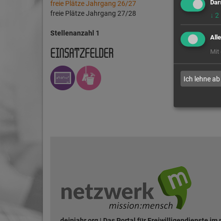
Dar
freie Plätze Jahrgang 26/27
freie Plätze Jahrgang 27/28
↓
2
Stellenanzahl 1
All
Mit
EINSATZFELDER
Ich lehne ab
deinjahr.org | Das Portal für Freiwilligendienste im