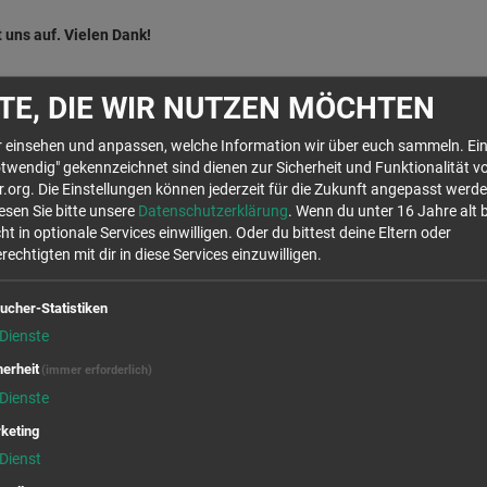
 uns auf. Vielen Dank!
TE, DIE WIR NUTZEN MÖCHTEN
hr einsehen und anpassen, welche Information wir über euch sammeln. Ein
ren), falls ein Umzug nötig ist
twendig" gekennzeichnet sind dienen zur Sicherheit und Funktionalität v
org. Die Einstellungen können jederzeit für die Zukunft angepasst werde
lesen Sie bitte unsere
Datenschutzerklärung
. Wenn du unter 16 Jahre alt 
ht in optionale Services einwilligen. Oder du bittest deine Eltern oder
echtigten mit dir in diese Services einzuwilligen.
Wir rufen für dich von OpenStreetMap.org Kar
Stellen auf der Karte anzuzeigen. Es handelt s
die Verwendung dieser Cookies zustimmst, will
ucher-Statistiken
Daten in den USA, laut 
Dienste
herheit
Ja
(immer erforderlich)
Dienste
keting
Dienst