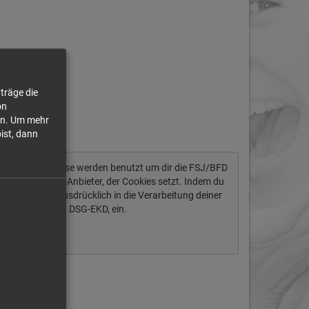
träge die
on
n.
Um mehr
bist, dann
tendaten ab. Diese werden benutzt um dir die FSJ/BFD
ich um einen US-Anbieter, der Cookies setzt. Indem du
igst du auch ausdrücklich in die Verarbeitung deiner
§ 10 Abs. 2 Nr. 1 DSG-EKD, ein.
Immer