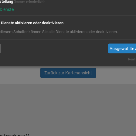
stellung
(immer erforderlich)
Dienste
e Dienste aktivieren oder deaktivieren
 diesem Schalter können Sie alle Dienste aktivieren oder deaktivieren.
Ausgewählte 
Reali
Zurück zur Kartenansicht
 netzwerk-m e.V.