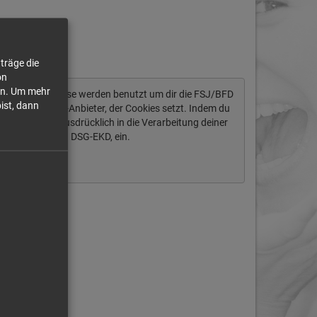
am-Nights etc.
träge die
on
n.
Um mehr
tendaten ab. Diese werden benutzt um dir die FSJ/BFD
bist, dann
ich um einen US-Anbieter, der Cookies setzt. Indem du
igst du auch ausdrücklich in die Verarbeitung deiner
§ 10 Abs. 2 Nr. 1 DSG-EKD, ein.
Immer