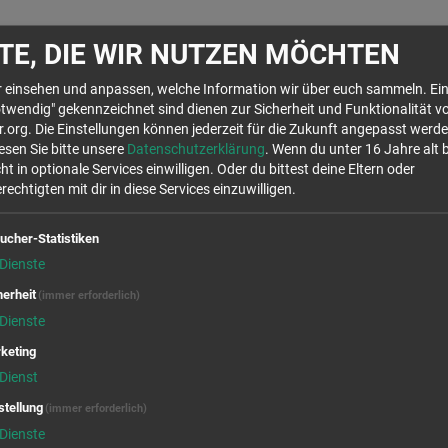
sstattung, WLAN, GEZ etc. übernehmen wir. Ebenso die Ausgaben für Te
TE, DIE WIR NUTZEN MÖCHTEN
hr einsehen und anpassen, welche Information wir über euch sammeln. Ein
twendig" gekennzeichnet sind dienen zur Sicherheit und Funktionalität v
org. Die Einstellungen können jederzeit für die Zukunft angepasst werde
Wir rufen für dich von OpenStreetMap.org Kar
lesen Sie bitte unsere
Datenschutzerklärung
. Wenn du unter 16 Jahre alt 
Stellen auf der Karte anzuzeigen. Es handelt s
ht in optionale Services einwilligen. Oder du bittest deine Eltern oder
die Verwendung dieser Cookies zustimmst, will
echtigten mit dir in diese Services einzuwilligen.
Daten in den USA, laut 
Ja
ucher-Statistiken
Dienste
herheit
(immer erforderlich)
Dienste
keting
Dienst
stellung
(immer erforderlich)
Dienste