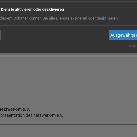
e Dienste aktivieren oder deaktivieren
 diesem Schalter können Sie alle Dienste aktivieren oder deaktivieren.
Ausgewählte 
Zurück zur Kartenansicht
Reali
 netzwerk-m e.V.
etpräsentation des netzwerk-m e.V.