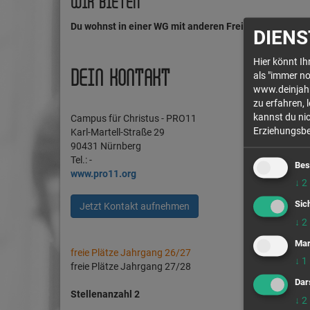
WIR BIETEN
Du wohnst in einer WG mit anderen Freiwilligen.
Die Au
DIENS
Hier könnt I
DEIN KONTAKT
als "immer no
www.deinjahr.
zu erfahren, 
kannst du nic
Campus für Christus - PRO11
Erziehungsber
Karl-Martell-Straße 29
90431 Nürnberg
Tel.: -
Bes
www.pro11.org
↓
2
Sic
Jetzt Kontakt aufnehmen
↓
2
Mar
freie Plätze Jahrgang 26/27
↓
1
freie Plätze Jahrgang 27/28
Dar
Stellenanzahl 2
↓
2