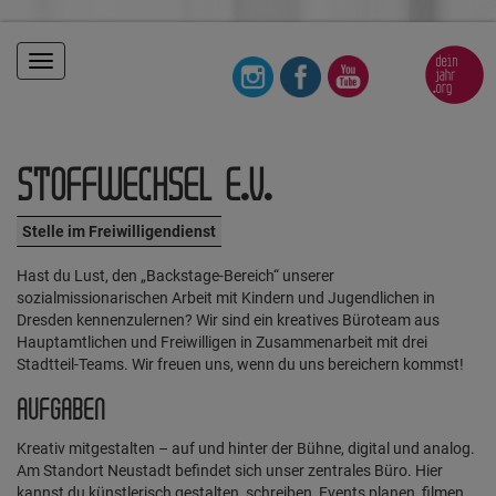
Toggle
navigation
STOFFWECHSEL E.V.
Stelle im Freiwilligendienst
Hast du Lust, den „Backstage-Bereich“ unserer
sozialmissionarischen Arbeit mit Kindern und Jugendlichen in
Dresden kennenzulernen? Wir sind ein kreatives Büroteam aus
Hauptamtlichen und Freiwilligen in Zusammenarbeit mit drei
Stadtteil-Teams. Wir freuen uns, wenn du uns bereichern kommst!
AUFGABEN
Kreativ mitgestalten – auf und hinter der Bühne, digital und analog.
Am Standort Neustadt befindet sich unser zentrales Büro. Hier
kannst du künstlerisch gestalten, schreiben, Events planen, filmen,