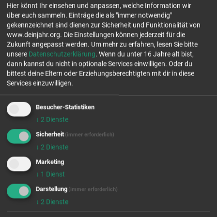
Hier könnt Ihr einsehen und anpassen, welche Information wir
Stoffwechsel e.V.
über euch sammeln. Einträge die als "immer notwendig"
Martin–Luther–Straße 29
gekennzeichnet sind dienen zur Sicherheit und Funktionalität von
01099 Dresden
www.deinjahr.org. Die Einstellungen können jederzeit für die
Tel.: 0351 21527300
Zukunft angepasst werden.
Um mehr zu erfahren, lesen Sie bitte
www.stoffwechsel.org/mitarbeiten/einsatz/
unsere
Datenschutzerklärung
. Wenn du unter 16 Jahre alt bist,
dann kannst du nicht in optionale Services einwilligen. Oder du
Jetzt Kontakt aufnehmen
bittest deine Eltern oder Erziehungsberechtigten mit dir in diese
Services einzuwilligen.
freie Plätze Jahrgang 26/27
freie Plätze Jahrgang 27/28
Besucher-Statistiken
↓
2
Dienste
Stellenanzahl 1
Sicherheit
(immer erforderlich)
EINSATZFELDER
↓
2
Dienste
Marketing
↓
1
Dienst
Darstellung
(immer erforderlich)
↓
2
Dienste
Wir rufen für dich von OpenStreetMap.org Kartendaten ab.
Diese werden benutzt um dir die FSJ/BFD Stellen auf der Karte