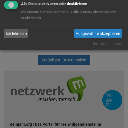
Alle Dienste aktivieren oder deaktivieren
anzuzeigen. Es handelt sich um einen US-Anbieter, der Cookies
setzt. Indem du die Verwendung dieser Cookies zustimmst,
Mit diesem Schalter können Sie alle Dienste aktivieren oder
willigst du auch ausdrücklich in die Verarbeitung deiner Daten in
deaktivieren.
den USA, laut § 10 Abs. 2 Nr. 1 DSG-EKD, ein.
Ja
Immer
Ich lehne ab
Ausgewählte akzeptieren
Realisiert mit Klaro!
Zurück zur Kartenansicht
deinjahr.org | Das Portal für Freiwilligendienste im