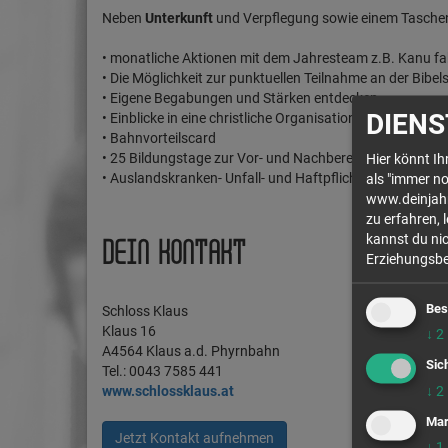
Neben
Unterkunft
und Verpflegung sowie einem Tascheng
• monatliche Aktionen mit dem Jahresteam z.B. Kanu f
• Die Möglichkeit zur punktuellen Teilnahme an der Bibel
• Eigene Begabungen und Stärken entdecken
DIENS
• Einblicke in eine christliche Organisation
• Bahnvorteilscard
• 25 Bildungstage zur Vor- und Nachbereitung sowie ei
Hier könnt I
• Auslandskranken- Unfall- und Haftpflichtversicherung
als "immer no
www.deinjahr.
zu erfahren, 
kannst du nic
DEIN KONTAKT
Erziehungsber
Bes
Schloss Klaus
Klaus 16
↓
2
A4564 Klaus a.d. Phyrnbahn
Sic
Tel.: 0043 7585 441
↓
2
www.schlossklaus.at
Mar
Jetzt Kontakt aufnehmen
↓
1