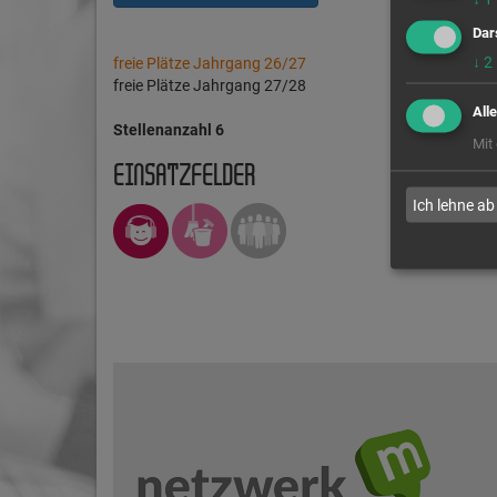
Dar
↓
2
freie Plätze Jahrgang 26/27
freie Plätze Jahrgang 27/28
All
Stellenanzahl 6
Mit
EINSATZFELDER
Ich lehne ab