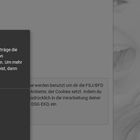
träge die
on
n.
Um mehr
bist, dann
tendaten ab. Diese werden benutzt um dir die FSJ/BFD
ich um einen US-Anbieter, der Cookies setzt. Indem du
igst du auch ausdrücklich in die Verarbeitung deiner
§ 10 Abs. 2 Nr. 1 DSG-EKD, ein.
Immer