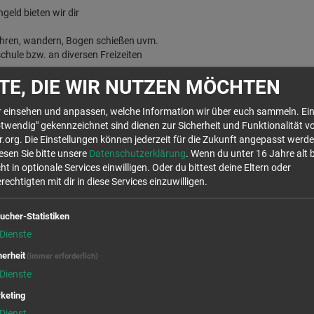
eld bieten wir dir
ahren, wandern, Bogen schießen uvm.
schule bzw. an diversen Freizeiten
TE, DIE WIR NUTZEN MÖCHTEN
ne persönliche Begleitung während deinem IJFD-Jahr
hr einsehen und anpassen, welche Information wir über euch sammeln. Ein
twendig" gekennzeichnet sind dienen zur Sicherheit und Funktionalität v
org. Die Einstellungen können jederzeit für die Zukunft angepasst werde
lesen Sie bitte unsere
Datenschutzerklärung
. Wenn du unter 16 Jahre alt 
ht in optionale Services einwilligen. Oder du bittest deine Eltern oder
echtigten mit dir in diese Services einzuwilligen.
Wir rufen für dich von OpenStreetMap.org Kar
Stellen auf der Karte anzuzeigen. Es handelt s
ucher-Statistiken
die Verwendung dieser Cookies zustimmst, will
Daten in den USA, laut 
Dienste
herheit
(immer erforderlich)
Ja
Dienste
keting
Dienst