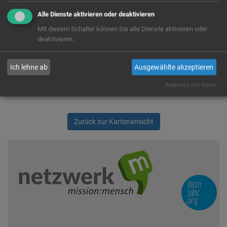
Wir rufen für dich von OpenStreetMap.org Kartendaten ab.
Diese werden benutzt um dir die FSJ/BFD Stellen auf der Karte
Alle Dienste aktivieren oder deaktivieren
anzuzeigen. Es handelt sich um einen US-Anbieter, der Cookies
Mit diesem Schalter können Sie alle Dienste aktivieren oder
setzt. Indem du die Verwendung dieser Cookies zustimmst,
deaktivieren.
willigst du auch ausdrücklich in die Verarbeitung deiner Daten in
den USA, laut § 10 Abs. 2 Nr. 1 DSG-EKD, ein.
Ich lehne ab
Ausgewählte akzeptieren
Ja
Immer
Realisiert mit Klaro!
Zurück zur Kartenansicht