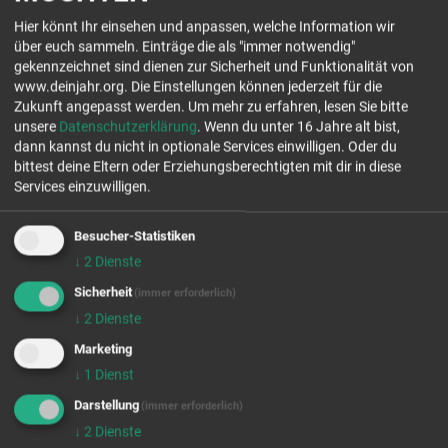
Hier könnt Ihr einsehen und anpassen, welche Information wir
über euch sammeln. Einträge die als "immer notwendig"
Christliche Kita am Mühlensee
gekennzeichnet sind dienen zur Sicherheit und Funktionalität von
Lindenallee 65
www.deinjahr.org. Die Einstellungen können jederzeit für die
16727 Oberkrämer
Zukunft angepasst werden.
Um mehr zu erfahren, lesen Sie bitte
Tel.: 03304 2063400
unsere
Datenschutzerklärung
. Wenn du unter 16 Jahre alt bist,
www.kitamuehlensee.de
dann kannst du nicht in optionale Services einwilligen. Oder du
bittest deine Eltern oder Erziehungsberechtigten mit dir in diese
Jetzt Kontakt aufnehmen
Services einzuwilligen.
freie Plätze Jahrgang 26/27
Besucher-Statistiken
freie Plätze Jahrgang 27/28
↓
2
Dienste
Stellenanzahl 1
Sicherheit
(immer erforderlich)
↓
2
Dienste
EINSATZFELDER
Marketing
↓
1
Dienst
Darstellung
(immer erforderlich)
↓
2
Dienste