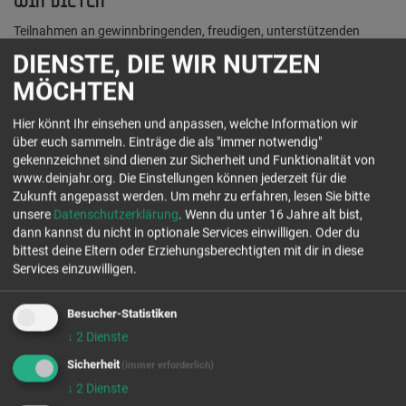
WIR BIETEN
Teilnahmen an gewinnbringenden, freudigen, unterstützenden
Seminaren
DIENSTE, DIE WIR NUTZEN
Taschengeld, Pauschale für Verpflegung und Unterkunft
MÖCHTEN
Wir können keine Unterkunft stellen. Sind aber bei der
Unterkunftssuche gerne behilflich.
Hier könnt Ihr einsehen und anpassen, welche Information wir
über euch sammeln. Einträge die als "immer notwendig"
gekennzeichnet sind dienen zur Sicherheit und Funktionalität von
www.deinjahr.org. Die Einstellungen können jederzeit für die
DEIN KONTAKT
Zukunft angepasst werden.
Um mehr zu erfahren, lesen Sie bitte
unsere
Datenschutzerklärung
. Wenn du unter 16 Jahre alt bist,
dann kannst du nicht in optionale Services einwilligen. Oder du
Ev.-Luth. Kirchengemeinde St. Petrus
bittest deine Eltern oder Erziehungsberechtigten mit dir in diese
Norderstedter Str. 22
Services einzuwilligen.
24558 Henstedt-Ulzburg
Tel.: 04193 761475
Besucher-Statistiken
www.kirche-rhen.de/wir/stellenangebote
↓
2
Dienste
Jetzt Kontakt aufnehmen
Sicherheit
(immer erforderlich)
↓
2
Dienste
freie Plätze Jahrgang 26/27