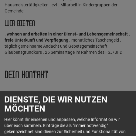
Hausmeistertätigkeiten . evtl. Mitarbeit in Kindergruppen der
Gemeinde
WIR BIETEN
.
wohnen und arbeiten in einer Dienst- und Lebensgemeinschaft .
freie Unterkunft und Verpflegung
. monatliches Taschengeld .
täglich gemeinsame Andacht und Gebetsgemeinschaft .
Glaubensgrundkurs . 25 Seminartage im Rahmen des FSJ/BFD
DEIN KONTAKT
Christusbund e.V. - Freizeit- und Jugendhaus Friolzheim
DIENSTE, DIE WIR NUTZEN
Mühlweg 8
71292 Friolzheim
MÖCHTEN
Tel.: 07044 41155
www.christusbund.de/fsj
Hier könnt Ihr einsehen und anpassen, welche Information wir
über euch sammeln. Einträge die als "immer notwendig"
Jetzt Kontakt aufnehmen
gekennzeichnet sind dienen zur Sicherheit und Funktionalität von