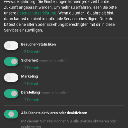
www.deinjahr.org. Die Einstellungen können jederzeit für die
Zukunft angepasst werden.
Um mehr zu erfahren, lesen Sie bitte
unsere
Datenschutzerklärung
. Wenn du unter 16 Jahre alt bist,
freie Plätze Jahrgang 26/27
dann kannst du nicht in optionale Services einwilligen. Oder du
freie Plätze Jahrgang 27/28
bittest deine Eltern oder Erziehungsberechtigten mit dir in diese
Services einzuwilligen.
Stellenanzahl 5
EINSATZFELDER
Besucher-Statistiken
↓
2
Dienste
Sicherheit
(immer erforderlich)
↓
2
Dienste
Marketing
Wir rufen für dich von OpenStreetMap.org Kartendaten ab.
↓
1
Dienst
Diese werden benutzt um dir die FSJ/BFD Stellen auf der Karte
Darstellung
(immer erforderlich)
anzuzeigen. Es handelt sich um einen US-Anbieter, der Cookies
↓
2
Dienste
setzt. Indem du die Verwendung dieser Cookies zustimmst,
willigst du auch ausdrücklich in die Verarbeitung deiner Daten in
den USA, laut § 10 Abs. 2 Nr. 1 DSG-EKD, ein.
Alle Dienste aktivieren oder deaktivieren
Mit diesem Schalter können Sie alle Dienste aktivieren oder
Ja
Immer
deaktivieren.