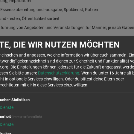
erung, Reparaturen
i Essenszubereitung und -ausgabe, Spüldienst, Putzen
nd -festen, Öffentlichkeitsarbeit
ührung von Angeboten und Veranstaltungen für Männer; je nach Gabenpro
TE, DIE WIR NUTZEN MÖCHTEN
hr einsehen und anpassen, welche Information wir über euch sammeln. Ein
twendig" gekennzeichnet sind dienen zur Sicherheit und Funktionalität v
ngebot
org. Die Einstellungen können jederzeit für die Zukunft angepasst werde
lesen Sie bitte unsere
Datenschutzerklärung
. Wenn du unter 16 Jahre alt 
ht in optionale Services einwilligen. Oder du bittest deine Eltern oder
rientierung bekommen
echtigten mit dir in diese Services einzuwilligen.
ucher-Statistiken
Dienste
Wir rufen für dich von OpenStreetMap.org Kar
Stellen auf der Karte anzuzeigen. Es handelt s
herheit
(immer erforderlich)
die Verwendung dieser Cookies zustimmst, will
Dienste
Daten in den USA, laut 
keting