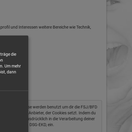
fil und Interessen weitere Bereiche wie Technik,
träge die
on
n.
Um mehr
bist, dann
tendaten ab. Diese werden benutzt um dir die FSJ/BFD
ich um einen US-Anbieter, der Cookies setzt. Indem du
igst du auch ausdrücklich in die Verarbeitung deiner
§ 10 Abs. 2 Nr. 1 DSG-EKD, ein.