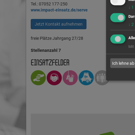
Tel.: 07052 177-250
↓
1
www.impact-einsatz.de/serve
Dar
Jetzt Kontakt aufnehmen
↓
2
All
freie Plätze Jahrgang 27/28
Mit
Stellenanzahl 7
EINSATZFELDER
Ich lehne ab