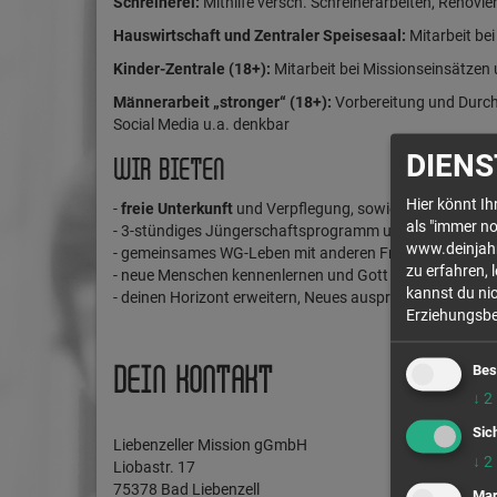
Schreinerei:
Mithilfe versch. Schreinerarbeiten, Renovi
Hauswirtschaft und Zentraler Speisesaal:
Mitarbeit be
Kinder-Zentrale (18+):
Mitarbeit bei Missionseinsätzen u
Männerarbeit „stronger“ (18+):
Vorbereitung und Durchf
Social Media u.a. denkbar
DIENS
WIR BIETEN
Hier könnt I
-
freie Unterkunft
und Verpflegung, sowie Taschengeld
als "immer no
- 3-stündiges Jüngerschaftsprogramm und Mentoringa
www.deinjahr.
- gemeinsames WG-Leben mit anderen Freiwilligen
zu erfahren, 
- neue Menschen kennenlernen und Gott begegnen
kannst du nic
- deinen Horizont erweitern, Neues ausprobieren und O
Erziehungsber
Bes
DEIN KONTAKT
↓
2
Sic
Liebenzeller Mission gGmbH
↓
2
Liobastr. 17
75378 Bad Liebenzell
Mar