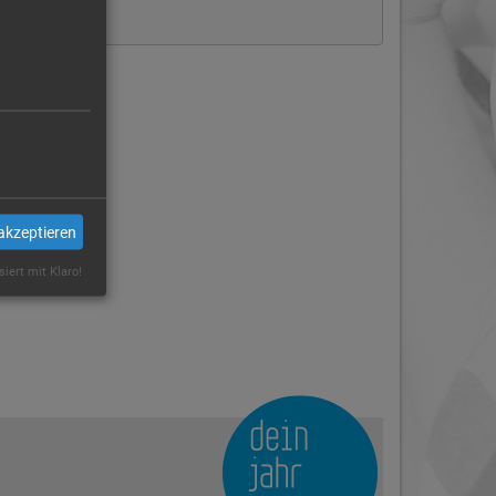
Immer
akzeptieren
siert mit Klaro!