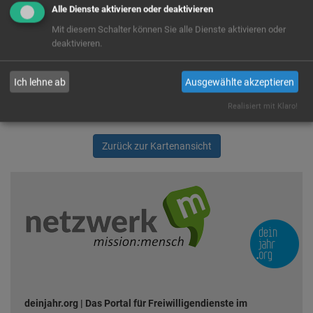
Alle Dienste aktivieren oder deaktivieren
anzuzeigen. Es handelt sich um einen US-Anbieter, der Cookies
setzt. Indem du die Verwendung dieser Cookies zustimmst,
Mit diesem Schalter können Sie alle Dienste aktivieren oder
willigst du auch ausdrücklich in die Verarbeitung deiner Daten in
deaktivieren.
den USA, laut § 10 Abs. 2 Nr. 1 DSG-EKD, ein.
Ja
Immer
Ich lehne ab
Ausgewählte akzeptieren
Realisiert mit Klaro!
Zurück zur Kartenansicht
deinjahr.org | Das Portal für Freiwilligendienste im