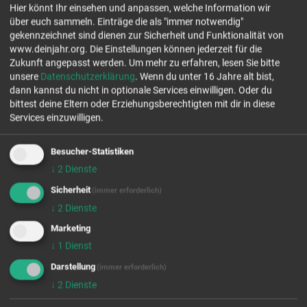
Hier könnt Ihr einsehen und anpassen, welche Information wir
Ranstädter Str. 20
über euch sammeln. Einträge die als "immer notwendig"
63667 Nidda
gekennzeichnet sind dienen zur Sicherheit und Funktionalität von
Tel.: 06043 9849210
www.deinjahr.org. Die Einstellungen können jederzeit für die
www.avc-de.org
Zukunft angepasst werden.
Um mehr zu erfahren, lesen Sie bitte
unsere
Datenschutzerklärung
. Wenn du unter 16 Jahre alt bist,
Jetzt Kontakt aufnehmen
dann kannst du nicht in optionale Services einwilligen. Oder du
bittest deine Eltern oder Erziehungsberechtigten mit dir in diese
Services einzuwilligen.
freie Plätze Jahrgang 26/27
freie Plätze Jahrgang 27/28
Besucher-Statistiken
↓
2
Dienste
Stellenanzahl 2
Sicherheit
(immer erforderlich)
EINSATZFELDER
↓
2
Dienste
Marketing
↓
1
Dienst
Darstellung
(immer erforderlich)
↓
2
Dienste
Wir rufen für dich von OpenStreetMap.org Kartendaten ab.
Diese werden benutzt um dir die FSJ/BFD Stellen auf der Karte