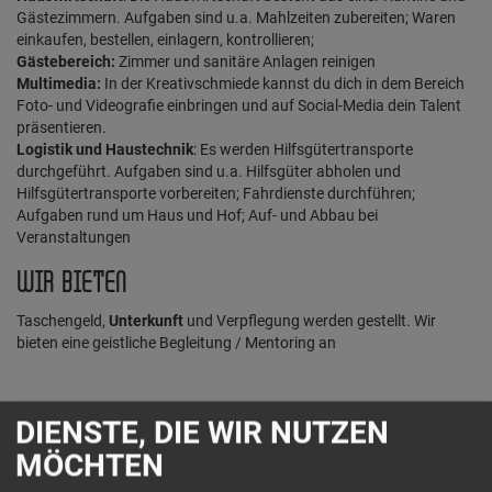
Gästezimmern. Aufgaben sind u.a. Mahlzeiten zubereiten; Waren
einkaufen, bestellen, einlagern, kontrollieren;
Gästebereich:
Zimmer und sanitäre Anlagen reinigen
Multimedia:
In der Kreativschmiede kannst du dich in dem Bereich
Foto- und Videografie einbringen und auf Social-Media dein Talent
präsentieren.
Logistik und Haustechnik
: Es werden Hilfsgütertransporte
durchgeführt. Aufgaben sind u.a. Hilfsgüter abholen und
Hilfsgütertransporte vorbereiten; Fahrdienste durchführen;
Aufgaben rund um Haus und Hof; Auf- und Abbau bei
Veranstaltungen
WIR BIETEN
Taschengeld,
Unterkunft
und Verpflegung werden gestellt. Wir
bieten eine geistliche Begleitung / Mentoring an
DEIN KONTAKT
DIENSTE, DIE WIR NUTZEN
MÖCHTEN
AVC Aktion für Verfolgte Christen und Notleidende