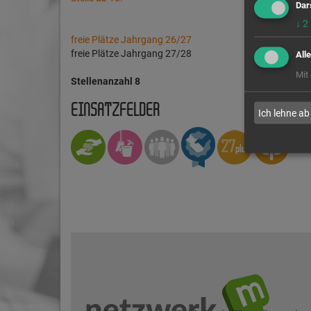
Dar
↓
2
freie Plätze Jahrgang 26/27
freie Plätze Jahrgang 27/28
All
Mit
Stellenanzahl 8
EINSATZFELDER
Ich lehne ab