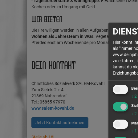
-
Tagesförderstätte & Wohngruppe:
Erwachsenen Mensche
Kochen oder im Umgang mit Geld.
WIR BIETEN
DIENS
Die Freiwilligen werden in allen Aufgaben von Fachpers
Wohnen als Jahresteam in WGs.
Vegetarische Vollwert
Hier könnt I
Pferdedienst am Wochenende pro Monat. Für Besuch de
als "immer no
www.deinjahr.
zu erfahren, 
DEIN KONTAKT
kannst du nic
Erziehungsber
Christliches Sozialwerk SALEM-Kovahl
Bes
Zum Sietels 2 + 4
21369 Nahrendorf
↓
2
Tel.: 05855 97970
Sic
www.salem-kovahl.de
↓
2
Jetzt Kontakt aufnehmen
Mar
↓
1
Stelle ab 18!