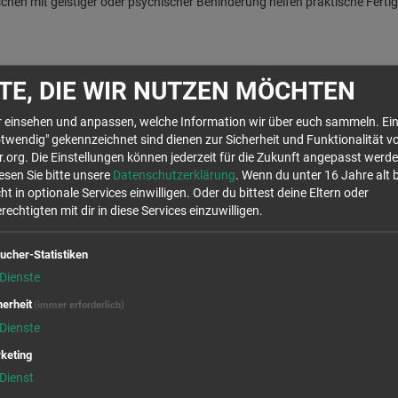
n mit geistiger oder psychischer Behinderung helfen praktische Fertigkei
TE, DIE WIR NUTZEN MÖCHTEN
onal angeleitet und lernen praktische Fertigkeiten sowie den Umgang mi
kost mit vielen Produkten aus dem eigenen Anbau. Bei genügend Reiterfa
hr einsehen und anpassen, welche Information wir über euch sammeln. Ein
r Jugendgruppe Lüneburg steht ein Auto zur Verfügung.
twendig" gekennzeichnet sind dienen zur Sicherheit und Funktionalität v
org. Die Einstellungen können jederzeit für die Zukunft angepasst werde
lesen Sie bitte unsere
Datenschutzerklärung
. Wenn du unter 16 Jahre alt 
ht in optionale Services einwilligen. Oder du bittest deine Eltern oder
Wir rufen für dich von OpenStreetMap.org Kar
echtigten mit dir in diese Services einzuwilligen.
Stellen auf der Karte anzuzeigen. Es handelt s
die Verwendung dieser Cookies zustimmst, will
ucher-Statistiken
Daten in den USA, laut 
Dienste
Ja
herheit
(immer erforderlich)
Dienste
keting
Dienst