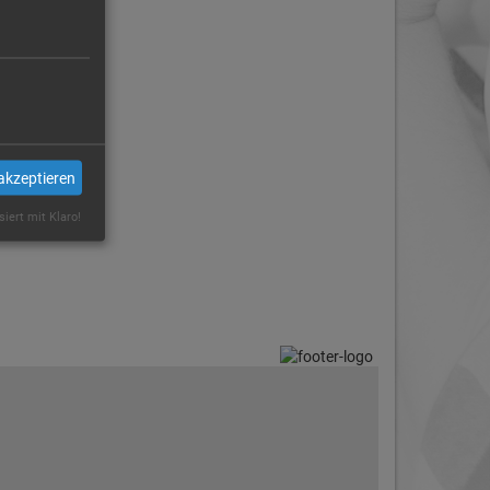
akzeptieren
siert mit Klaro!