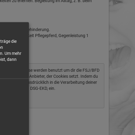
ten zu erlernen. Begleitung im Alltag, z. B. beim
t Menschen mit Behinderung.
hrung: Möglichkeit Pflegepferd, Gegenleistung 1
träge die
on
n.
Um mehr
bist, dann
tendaten ab. Diese werden benutzt um dir die FSJ/BFD
ich um einen US-Anbieter, der Cookies setzt. Indem du
igst du auch ausdrücklich in die Verarbeitung deiner
§ 10 Abs. 2 Nr. 1 DSG-EKD, ein.
Immer