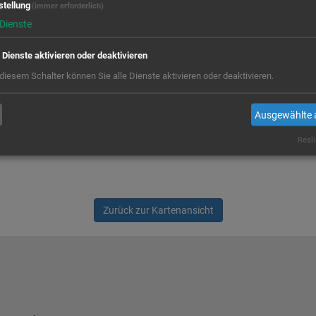
stellung
(immer erforderlich)
Dienste
e Dienste aktivieren oder deaktivieren
 diesem Schalter können Sie alle Dienste aktivieren oder deaktivieren.
Ausgewählte 
Reali
Zurück zur Kartenansicht