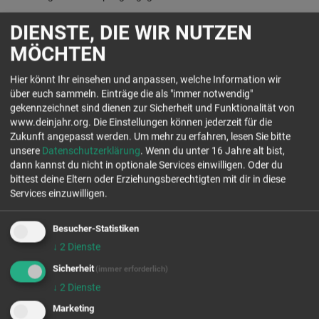
Hast du Lust mit uns ein Jahr im Norden von Deutschland direkt an
DIENSTE, DIE WIR NUTZEN
der Ostsee missionarischen Gemeindeaufbau zu gestalten? Dann
freuen wir uns sehr über eine Bewerbung von dir.
MÖCHTEN
Hier könnt Ihr einsehen und anpassen, welche Information wir
über euch sammeln. Einträge die als "immer notwendig"
DEIN KONTAKT
gekennzeichnet sind dienen zur Sicherheit und Funktionalität von
www.deinjahr.org. Die Einstellungen können jederzeit für die
Zukunft angepasst werden.
Um mehr zu erfahren, lesen Sie bitte
Ev.-Luth. Kirchengemeinde Neustadt
unsere
Datenschutzerklärung
. Wenn du unter 16 Jahre alt bist,
Kirchenstr. 7
dann kannst du nicht in optionale Services einwilligen. Oder du
23730 Neustadt in Holstein
bittest deine Eltern oder Erziehungsberechtigten mit dir in diese
Tel.: 04561 5282932
Services einzuwilligen.
www.stadtkirche-neustadt.de
Besucher-Statistiken
Jetzt Kontakt aufnehmen
↓
2
Dienste
Sicherheit
(immer erforderlich)
freie Plätze Jahrgang 26/27
↓
2
Dienste
freie Plätze Jahrgang 27/28
Marketing