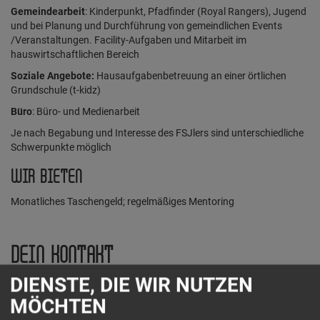
Gemeindearbeit
: Kinderpunkt, Pfadfinder (Royal Rangers), Jugend
und bei Planung und Durchführung von gemeindlichen Events
/Veranstaltungen. Facility-Aufgaben und Mitarbeit im
hauswirtschaftlichen Bereich
Soziale Angebote:
Hausaufgabenbetreuung an einer örtlichen
Grundschule (t-kidz)
Büro
: Büro- und Medienarbeit
Je nach Begabung und Interesse des FSJlers sind unterschiedliche
Schwerpunkte möglich
WIR BIETEN
Monatliches Taschengeld; regelmäßiges Mentoring
DEIN KONTAKT
DIENSTE, DIE WIR NUTZEN
C-Punkt gGmbH (Freie Christengemeinde Lörrach)
MÖCHTEN
Arndtstr. 5