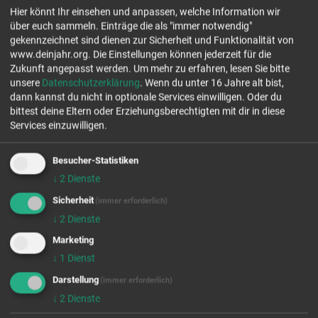
79539 Lörrach
Hier könnt Ihr einsehen und anpassen, welche Information wir
Tel.: 07621 44747
über euch sammeln. Einträge die als "immer notwendig"
www.c-punkt.net
gekennzeichnet sind dienen zur Sicherheit und Funktionalität von
www.deinjahr.org. Die Einstellungen können jederzeit für die
Jetzt Kontakt aufnehmen
Zukunft angepasst werden.
Um mehr zu erfahren, lesen Sie bitte
unsere
Datenschutzerklärung
. Wenn du unter 16 Jahre alt bist,
dann kannst du nicht in optionale Services einwilligen. Oder du
Stelle ab 18!
bittest deine Eltern oder Erziehungsberechtigten mit dir in diese
Services einzuwilligen.
freie Plätze Jahrgang 26/27
freie Plätze Jahrgang 27/28
Besucher-Statistiken
↓
2
Dienste
Stellenanzahl 1
Sicherheit
(immer erforderlich)
EINSATZFELDER
↓
2
Dienste
Marketing
↓
1
Dienst
Darstellung
(immer erforderlich)
↓
2
Dienste
Wir rufen für dich von OpenStreetMap.org Kartendaten ab.