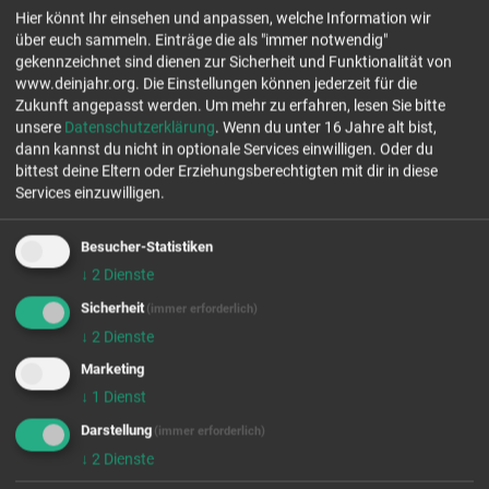
Hier könnt Ihr einsehen und anpassen, welche Information wir
Freie christliche Schule Siegen (Grundschule)
über euch sammeln. Einträge die als "immer notwendig"
Brunkelpfad 1
gekennzeichnet sind dienen zur Sicherheit und Funktionalität von
57234 Wilnsdorf
www.deinjahr.org. Die Einstellungen können jederzeit für die
Tel.: 02737 2168-0
Zukunft angepasst werden.
Um mehr zu erfahren, lesen Sie bitte
www.fcs-siegen.de
unsere
Datenschutzerklärung
. Wenn du unter 16 Jahre alt bist,
dann kannst du nicht in optionale Services einwilligen. Oder du
Jetzt Kontakt aufnehmen
bittest deine Eltern oder Erziehungsberechtigten mit dir in diese
Services einzuwilligen.
freie Plätze Jahrgang 26/27
freie Plätze Jahrgang 27/28
Besucher-Statistiken
↓
2
Dienste
Stellenanzahl 1
Sicherheit
(immer erforderlich)
EINSATZFELDER
↓
2
Dienste
Marketing
↓
1
Dienst
Darstellung
(immer erforderlich)
↓
2
Dienste
Wir rufen für dich von OpenStreetMap.org Kartendaten ab.