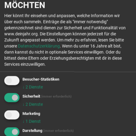
MÖCHTEN
DEIN KONTAKT
Hier könnt Ihr einsehen und anpassen, welche Information wir
über euch sammeln. Einträge die als "immer notwendig"
gekennzeichnet sind dienen zur Sicherheit und Funktionalität von
Wörnersberger Anker e.V.
www.deinjahr.org. Die Einstellungen können jederzeit für die
Hauptstr. 32
Zukunft angepasst werden.
Um mehr zu erfahren, lesen Sie bitte
72299 Wörnersberg
unsere
Datenschutzerklärung
. Wenn du unter 16 Jahre alt bist,
Tel.: 07453 9495-25
dann kannst du nicht in optionale Services einwilligen. Oder du
www.ankernetz.de
bittest deine Eltern oder Erziehungsberechtigten mit dir in diese
Services einzuwilligen.
Jetzt Kontakt aufnehmen
Besucher-Statistiken
freie Plätze Jahrgang 26/27
↓
2
Dienste
freie Plätze Jahrgang 27/28
Sicherheit
(immer erforderlich)
Stellenanzahl 10
↓
2
Dienste
EINSATZFELDER
Marketing
↓
1
Dienst
Darstellung
(immer erforderlich)