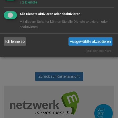
↓
2
Dienste
Alle Dienste aktivieren oder deaktivieren
Wir rufen für dich von OpenStreetMap.org Kartendaten ab.
Diese werden benutzt um dir die FSJ/BFD Stellen auf der Karte
Mit diesem Schalter können Sie alle Dienste aktivieren oder
anzuzeigen. Es handelt sich um einen US-Anbieter, der Cookies
deaktivieren.
setzt. Indem du die Verwendung dieser Cookies zustimmst,
willigst du auch ausdrücklich in die Verarbeitung deiner Daten in
den USA, laut § 10 Abs. 2 Nr. 1 DSG-EKD, ein.
Ich lehne ab
Ausgewählte akzeptieren
Ja
Immer
Realisiert mit Klaro!
Zurück zur Kartenansicht