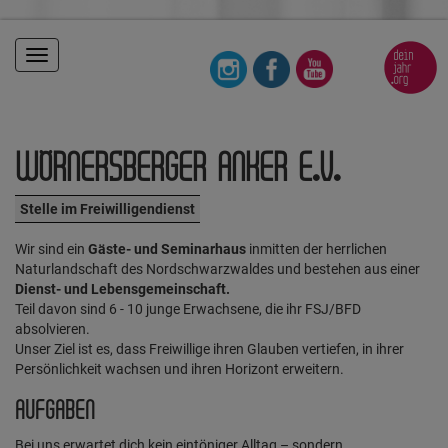
Toggle
navigation
WÖRNERSBERGER ANKER E.V.
Stelle im Freiwilligendienst
Wir sind ein
Gäste- und Seminarhaus
inmitten der herrlichen
Naturlandschaft des Nordschwarzwaldes und bestehen aus einer
Dienst- und Lebensgemeinschaft.
Teil davon sind 6 - 10 junge Erwachsene, die ihr FSJ/BFD
absolvieren.
Unser Ziel ist es, dass Freiwillige ihren Glauben vertiefen, in ihrer
Persönlichkeit wachsen und ihren Horizont erweitern.
AUFGABEN
Bei uns erwartet dich kein eintöniger Alltag – sondern