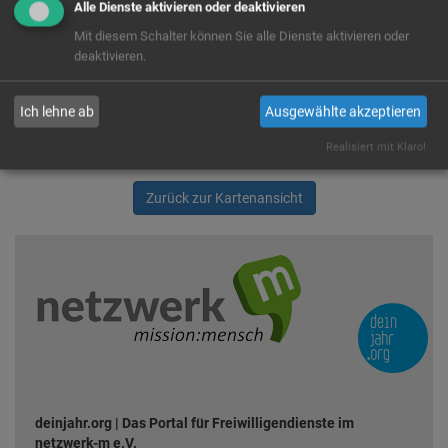
anzuzeigen. Es handelt sich um einen US-Anbieter, der Cookies
Alle Dienste aktivieren oder deaktivieren
setzt. Indem du die Verwendung dieser Cookies zustimmst,
Mit diesem Schalter können Sie alle Dienste aktivieren oder
willigst du auch ausdrücklich in die Verarbeitung deiner Daten in
deaktivieren.
den USA, laut § 10 Abs. 2 Nr. 1 DSG-EKD, ein.
Ja
Immer
Ich lehne ab
Ausgewählte akzeptieren
Realisiert mit Klaro!
Zurück zur Kartenansicht
deinjahr.org | Das Portal für Freiwilligendienste im
netzwerk-m e.V.