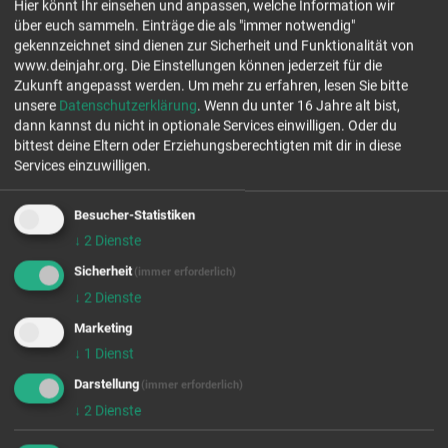
Hier könnt Ihr einsehen und anpassen, welche Information wir
Frankfurter Str. 86
über euch sammeln. Einträge die als "immer notwendig"
53721 Siegburg
gekennzeichnet sind dienen zur Sicherheit und Funktionalität von
Tel.: 02241 12650-26
www.deinjahr.org. Die Einstellungen können jederzeit für die
www.fcggs.de
Zukunft angepasst werden.
Um mehr zu erfahren, lesen Sie bitte
unsere
Datenschutzerklärung
. Wenn du unter 16 Jahre alt bist,
Jetzt Kontakt aufnehmen
dann kannst du nicht in optionale Services einwilligen. Oder du
bittest deine Eltern oder Erziehungsberechtigten mit dir in diese
Services einzuwilligen.
freie Plätze Jahrgang 26/27
freie Plätze Jahrgang 27/28
Besucher-Statistiken
Stellenanzahl 2
↓
2
Dienste
Sicherheit
(immer erforderlich)
EINSATZFELDER
↓
2
Dienste
Marketing
↓
1
Dienst
Darstellung
(immer erforderlich)
↓
2
Dienste
Wir rufen für dich von OpenStreetMap.org Kartendaten ab.
Diese werden benutzt um dir die FSJ/BFD Stellen auf der Karte