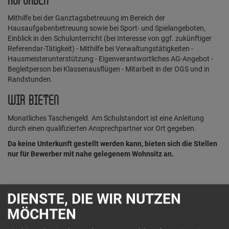
AUFGABEN
Mithilfe bei der Ganztagsbetreuung im Bereich der
Hausaufgabenbetreuung sowie bei Sport- und Spielangeboten,
Einblick in den Schulunterricht (bei Interesse von ggf. zukünftiger
Referendar-Tätigkeit) - Mithilfe bei Verwaltungstätigkeiten -
Hausmeisterunterstützung - Eigenverantwortliches AG-Angebot -
Begleitperson bei Klassenausflügen - Mitarbeit in der OGS und in
Randstunden.
WIR BIETEN
Monatliches Taschengeld. Am Schulstandort ist eine Anleitung
durch einen qualifizierten Ansprechpartner vor Ort gegeben.
Da keine Unterkunft gestellt werden kann, bieten sich die Stellen
nur für Bewerber mit nahe gelegenem Wohnsitz an.
DEIN KONTAKT
DIENSTE, DIE WIR NUTZEN
MÖCHTEN
Freie Christliche Schulen Rhein-Sieg / Grund- und Gesamtschule