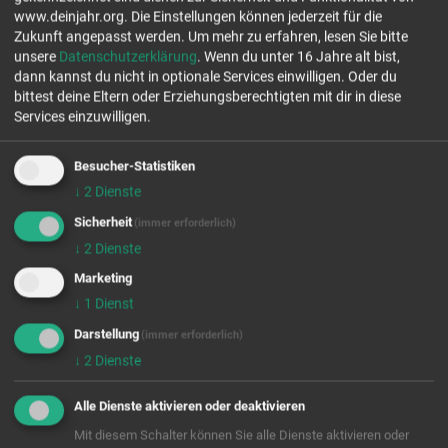
www.deinjahr.org. Die Einstellungen können jederzeit für die
Stelle ab 18!
Zukunft angepasst werden.
Um mehr zu erfahren, lesen Sie bitte
unsere
Datenschutzerklärung
. Wenn du unter 16 Jahre alt bist,
dann kannst du nicht in optionale Services einwilligen. Oder du
freie Plätze Jahrgang 26/27
bittest deine Eltern oder Erziehungsberechtigten mit dir in diese
freie Plätze Jahrgang 27/28
Services einzuwilligen.
Stellenanzahl 1
Besucher-Statistiken
EINSATZFELDER
↓
2
Dienste
Sicherheit
(immer erforderlich)
↓
2
Dienste
Marketing
↓
1
Dienst
Wir rufen für dich von OpenStreetMap.org Kartendaten ab.
Diese werden benutzt um dir die FSJ/BFD Stellen auf der Karte
Darstellung
(immer erforderlich)
anzuzeigen. Es handelt sich um einen US-Anbieter, der Cookies
↓
2
Dienste
setzt. Indem du die Verwendung dieser Cookies zustimmst,
willigst du auch ausdrücklich in die Verarbeitung deiner Daten in
Alle Dienste aktivieren oder deaktivieren
den USA, laut § 10 Abs. 2 Nr. 1 DSG-EKD, ein.
Mit diesem Schalter können Sie alle Dienste aktivieren oder