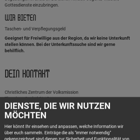
Gottesdienste einzubringen.
WIR BIETEN
Taschen- und Verpflegungsgeld
Geeignet für Freiwillige aus der Region, da wir keine Unterkunft
stellen können. Bei der Unterkunftssuche sind wir gerne
behilflich.
DEIN KONTAKT
Christliches Zentrum der Volksmission
Theodora-Cashel-Str. 5
DIENSTE, DIE WIR NUTZEN
74564 Crailsheim
Tel.: 07951-28025
MÖCHTEN
www.czv-crailsheim.de
Hier könnt Ihr einsehen und anpassen, welche Information wir
Jetzt Kontakt aufnehmen
über euch sammeln. Einträge die als "immer notwendig"
gekennzeichnet sind dienen zur Sicherheit und Funktionalität von