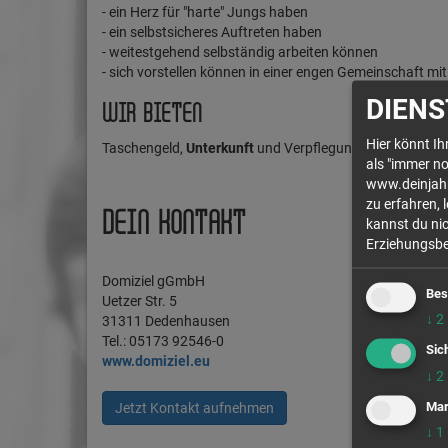
- ein Herz für "harte" Jungs haben
- ein selbstsicheres Auftreten haben
- weitestgehend selbständig arbeiten können
- sich vorstellen können in einer engen Gemeinschaft mi
DIENS
WIR BIETEN
Hier könnt I
Taschengeld,
Unterkunft
und Verpflegung.
als "immer no
www.deinjahr.
zu erfahren, 
DEIN KONTAKT
kannst du nic
Erziehungsber
Domiziel gGmbH
Bes
Uetzer Str. 5
↓
2
31311 Dedenhausen
Tel.: 05173 92546-0
Sic
www.domiziel.eu
↓
2
Mar
Jetzt Kontakt aufnehmen
↓
1