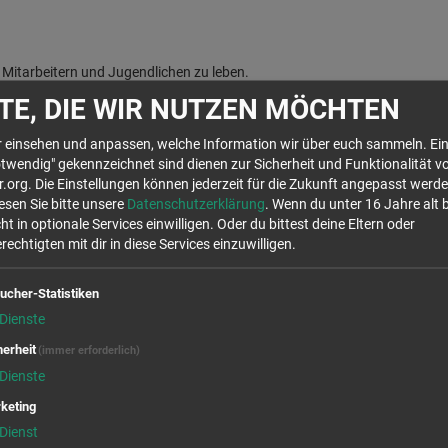
t Mitarbeitern und Jugendlichen zu leben.
TE, DIE WIR NUTZEN MÖCHTEN
hr einsehen und anpassen, welche Information wir über euch sammeln. Ein
twendig" gekennzeichnet sind dienen zur Sicherheit und Funktionalität v
org. Die Einstellungen können jederzeit für die Zukunft angepasst werde
lesen Sie bitte unsere
Datenschutzerklärung
. Wenn du unter 16 Jahre alt 
ht in optionale Services einwilligen. Oder du bittest deine Eltern oder
Wir rufen für dich von OpenStreetMap.org Kar
echtigten mit dir in diese Services einzuwilligen.
Stellen auf der Karte anzuzeigen. Es handelt s
die Verwendung dieser Cookies zustimmst, will
ucher-Statistiken
Daten in den USA, laut 
Dienste
Ja
herheit
(immer erforderlich)
Dienste
keting
Dienst