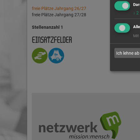
Dar
freie Plätze Jahrgang 26/27
↓
2
freie Plätze Jahrgang 27/28
All
Stellenanzahl 1
Mit
EINSATZFELDER
Ich lehne ab