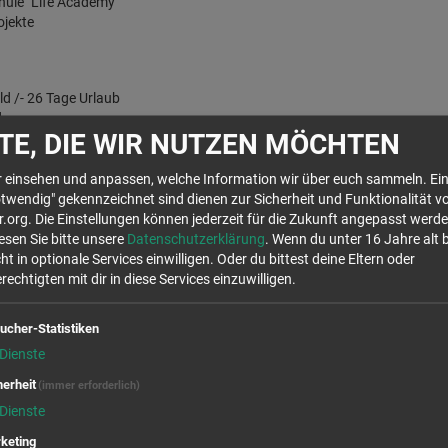
hule "Life Academy"
ojekte
ld /- 26 Tage Urlaub
d
TE, DIE WIR NUTZEN MÖCHTEN
ademy (Lebenszeugnisse, Einsätze im In- und Ausland, Gastdozenten,etc
hr einsehen und anpassen, welche Information wir über euch sammeln. Ein
twendig" gekennzeichnet sind dienen zur Sicherheit und Funktionalität v
org. Die Einstellungen können jederzeit für die Zukunft angepasst werde
lesen Sie bitte unsere
Datenschutzerklärung
. Wenn du unter 16 Jahre alt 
ht in optionale Services einwilligen. Oder du bittest deine Eltern oder
Wir rufen für dich von OpenStreetMap.org Kar
echtigten mit dir in diese Services einzuwilligen.
Stellen auf der Karte anzuzeigen. Es handelt s
die Verwendung dieser Cookies zustimmst, will
ucher-Statistiken
Daten in den USA, laut 
Dienste
Ja
herheit
(immer erforderlich)
Dienste
keting