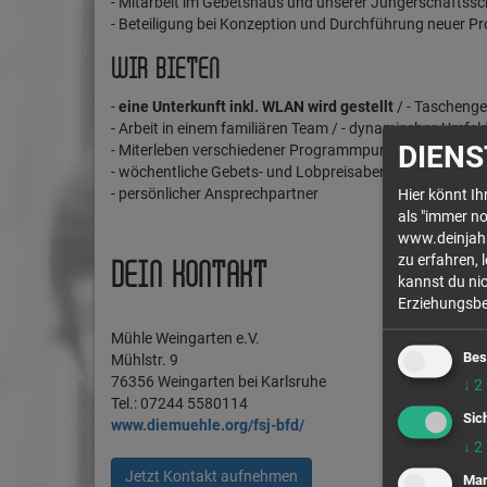
- Mitarbeit im Gebetshaus und unserer Jüngerschaftssc
- Beteiligung bei Konzeption und Durchführung neuer Pr
WIR BIETEN
-
eine Unterkunft inkl. WLAN wird gestellt
/ - Taschenge
- Arbeit in einem familiären Team / - dynamisches Umfel
DIENS
- Miterleben verschiedener Programmpunkte der Life Ac
- wöchentliche Gebets- und Lobpreisabende
- persönlicher Ansprechpartner
Hier könnt I
als "immer no
www.deinjahr.
zu erfahren, 
DEIN KONTAKT
kannst du nic
Erziehungsber
Mühle Weingarten e.V.
Bes
Mühlstr. 9
76356 Weingarten bei Karlsruhe
↓
2
Tel.: 07244 5580114
Sic
www.diemuehle.org/fsj-bfd/
↓
2
Jetzt Kontakt aufnehmen
Mar