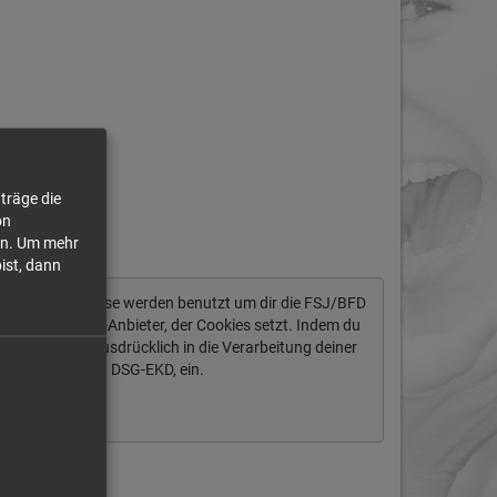
.)
träge die
on
n.
Um mehr
bist, dann
tendaten ab. Diese werden benutzt um dir die FSJ/BFD
ich um einen US-Anbieter, der Cookies setzt. Indem du
igst du auch ausdrücklich in die Verarbeitung deiner
§ 10 Abs. 2 Nr. 1 DSG-EKD, ein.
Immer