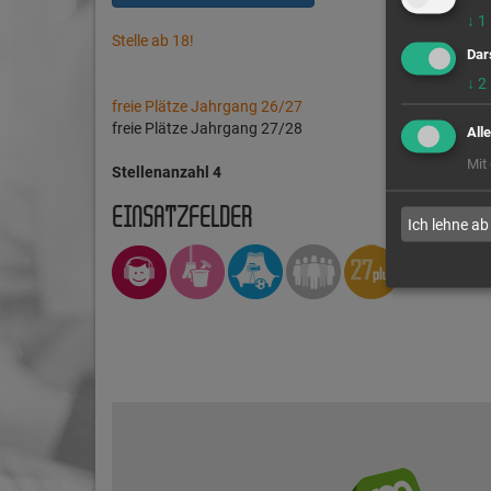
↓
1
Stelle ab 18!
Dar
↓
2
freie Plätze Jahrgang 26/27
freie Plätze Jahrgang 27/28
All
Mit
Stellenanzahl 4
EINSATZFELDER
Ich lehne ab