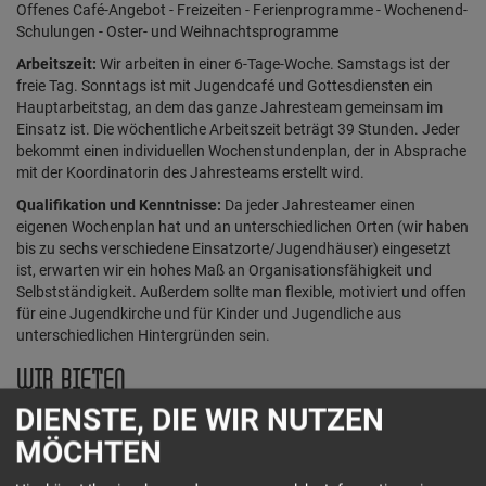
Offenes Café-Angebot - Freizeiten - Ferienprogramme - Wochenend-
Schulungen - Oster- und Weihnachtsprogramme
Arbeitszeit:
Wir arbeiten in einer 6-Tage-Woche. Samstags ist der
freie Tag. Sonntags ist mit Jugendcafé und Gottesdiensten ein
Hauptarbeitstag, an dem das ganze Jahresteam gemeinsam im
Einsatz ist. Die wöchentliche Arbeitszeit beträgt 39 Stunden. Jeder
bekommt einen individuellen Wochenstundenplan, der in Absprache
mit der Koordinatorin des Jahresteams erstellt wird.
Qualifikation und Kenntnisse:
Da jeder Jahresteamer einen
eigenen Wochenplan hat und an unterschiedlichen Orten (wir haben
bis zu sechs verschiedene Einsatzorte/Jugendhäuser) eingesetzt
ist, erwarten wir ein hohes Maß an Organisationsfähigkeit und
Selbstständigkeit. Außerdem sollte man flexible, motiviert und offen
für eine Jugendkirche und für Kinder und Jugendliche aus
unterschiedlichen Hintergründen sein.
WIR BIETEN
DIENSTE, DIE WIR NUTZEN
Begleitung:
Jeder Jahresteamer hat als ersten dienstlichen
Ansprechpartner den Koordinator des Jahresteams. Alle
MÖCHTEN
dienstlichen Angelegenheiten werden mit ihm besprochen.
Zusätzlich bekommt jeder einen weiteren Mentor zur Seite gestellt,