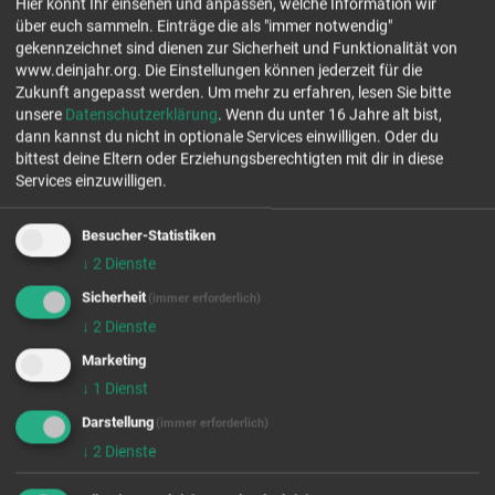
Hier könnt Ihr einsehen und anpassen, welche Information wir
der zur Begleitung, Seelsorge, Reflexion und Zielsetzung dient und
über euch sammeln. Einträge die als "immer notwendig"
die Jahresteamer unterstützen kann. Dazu gibt es individuelle
gekennzeichnet sind dienen zur Sicherheit und Funktionalität von
Treffen (ca. Quartalsweise). In regelmäßigen Abständen finden sog.
www.deinjahr.org. Die Einstellungen können jederzeit für die
„Jahresteam-Abende“ statt, die die Möglichkeit bieten in anderer
Zukunft angepasst werden.
Um mehr zu erfahren, lesen Sie bitte
entspannter Atmosphäre als Team und mit anderen Kollegen
unsere
Datenschutzerklärung
. Wenn du unter 16 Jahre alt bist,
zusammenzukommen.
dann kannst du nicht in optionale Services einwilligen. Oder du
bittest deine Eltern oder Erziehungsberechtigten mit dir in diese
Wohnsituation:
Das Weigle-Haus hat eine WG, in denen es
Services einzuwilligen.
Zimmer für Jahresteamer gibt, die während ihres
Freiwilligendienstes dort wohnen können.
Besucher-Statistiken
Außerdem erhältst du natürlich ein Taschengeld.
↓
2
Dienste
Fragen und Anmerkungen: Rolf Zwick (Koordination Jahresteam)
hallo@weigle-haus.de, 0201 224223
Sicherheit
(immer erforderlich)
↓
2
Dienste
Marketing
↓
1
Dienst
DEIN KONTAKT
Darstellung
(immer erforderlich)
↓
2
Dienste
Ev. Jugend Weigle-Haus e.V.