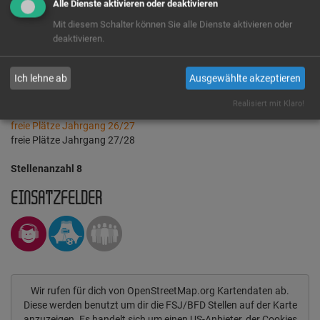
Hohenburgstr. 96
Alle Dienste aktivieren oder deaktivieren
45128 Essen
Mit diesem Schalter können Sie alle Dienste aktivieren oder
Tel.: 0201 224223
deaktivieren.
www.weigle-haus.de
Jetzt Kontakt aufnehmen
Ich lehne ab
Ausgewählte akzeptieren
Realisiert mit Klaro!
freie Plätze Jahrgang 26/27
freie Plätze Jahrgang 27/28
Stellenanzahl 8
EINSATZFELDER
Wir rufen für dich von OpenStreetMap.org Kartendaten ab.
Diese werden benutzt um dir die FSJ/BFD Stellen auf der Karte
anzuzeigen. Es handelt sich um einen US-Anbieter, der Cookies