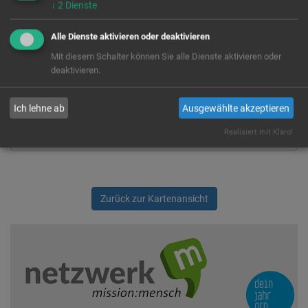
↓
2
Dienste
Alle Dienste aktivieren oder deaktivieren
Wir rufen für dich von OpenStreetMap.org Kartendaten ab.
Diese werden benutzt um dir die FSJ/BFD Stellen auf der Karte
Mit diesem Schalter können Sie alle Dienste aktivieren oder
anzuzeigen. Es handelt sich um einen US-Anbieter, der Cookies
deaktivieren.
setzt. Indem du die Verwendung dieser Cookies zustimmst,
willigst du auch ausdrücklich in die Verarbeitung deiner Daten in
den USA, laut § 10 Abs. 2 Nr. 1 DSG-EKD, ein.
Ich lehne ab
Ausgewählte akzeptieren
Ja
Immer
Realisiert mit Klaro!
Zurück zur Kartenansicht