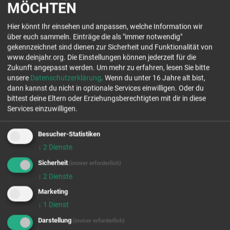
MÖCHTEN
DEIN KONTAKT
Hier könnt Ihr einsehen und anpassen, welche Information wir
über euch sammeln. Einträge die als "immer notwendig"
Trägerverein der Georg-Müller-Schulen e.V.
gekennzeichnet sind dienen zur Sicherheit und Funktionalität von
Osningstr. 40
www.deinjahr.org. Die Einstellungen können jederzeit für die
33605 Bielefeld
Zukunft angepasst werden.
Um mehr zu erfahren, lesen Sie bitte
Tel.: 0521 30438838
unsere
Datenschutzerklärung
. Wenn du unter 16 Jahre alt bist,
www.gms-net.de
dann kannst du nicht in optionale Services einwilligen. Oder du
bittest deine Eltern oder Erziehungsberechtigten mit dir in diese
Jetzt Kontakt aufnehmen
Services einzuwilligen.
Besucher-Statistiken
freie Plätze Jahrgang 26/27
↓
2
Dienste
freie Plätze Jahrgang 27/28
Sicherheit
(immer erforderlich)
Stellenanzahl 4
↓
2
Dienste
EINSATZFELDER
Marketing
↓
1
Dienst
Darstellung
(immer erforderlich)