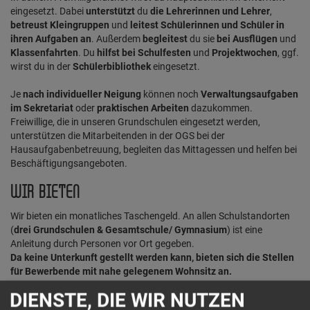
eingesetzt. Dabei
unterstützt
du
die Lehrerinnen und Lehrer
,
betreust Kleingruppen
und
leitest Schülerinnen und Schüler in
ihren Aufgaben an
. Außerdem
begleitest
du sie
bei Ausflügen
und
Klassenfahrten
. Du
hilfst bei Schulfesten
und
Projektwochen
, ggf.
wirst du in der
Schülerbibliothek
eingesetzt.
Je
nach individueller Neigung
können noch
Verwaltungsaufgaben
im Sekretariat
oder
praktischen Arbeiten
dazukommen.
Freiwillige, die in unseren Grundschulen eingesetzt werden,
unterstützen die Mitarbeitenden in der OGS bei der
Hausaufgabenbetreuung, begleiten das Mittagessen und helfen bei
Beschäftigungsangeboten.
WIR BIETEN
Wir bieten ein monatliches Taschengeld. An allen Schulstandorten
(
drei Grundschulen & Gesamtschule/ Gymnasium
) ist eine
Anleitung durch Personen vor Ort gegeben.
Da keine Unterkunft gestellt werden kann, bieten sich die Stellen
für Bewerbende mit nahe gelegenem Wohnsitz an.
DIENSTE, DIE WIR NUTZEN