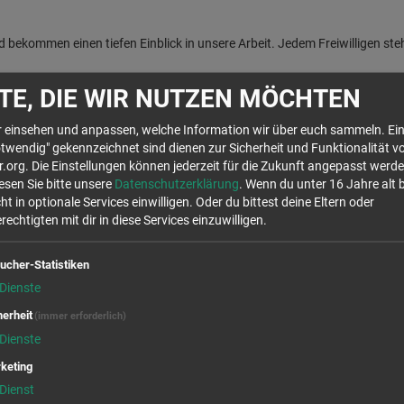
nd bekommen einen tiefen Einblick in unsere Arbeit. Jedem Freiwilligen steh
minartagen bei unserem Freiwilligendienst-Träger netzwerk-m teil.
TE, DIE WIR NUTZEN MÖCHTEN
ld und Taschengeld zur Verfügung. Zudem besteht während des Freiwillig
hr einsehen und anpassen, welche Information wir über euch sammeln. Ein
twendig" gekennzeichnet sind dienen zur Sicherheit und Funktionalität v
org. Die Einstellungen können jederzeit für die Zukunft angepasst werde
Wir rufen für dich von OpenStreetMap.org Kar
lesen Sie bitte unsere
Datenschutzerklärung
. Wenn du unter 16 Jahre alt 
Stellen auf der Karte anzuzeigen. Es handelt s
ht in optionale Services einwilligen. Oder du bittest deine Eltern oder
die Verwendung dieser Cookies zustimmst, will
echtigten mit dir in diese Services einzuwilligen.
Daten in den USA, laut 
ucher-Statistiken
Ja
Dienste
herheit
(immer erforderlich)
Dienste
keting
Dienst