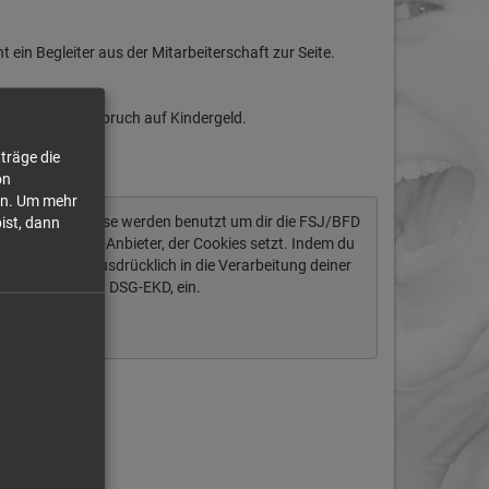
t ein Begleiter aus der Mitarbeiterschaft zur Seite.
endienstes Anspruch auf Kindergeld.
träge die
on
n.
Um mehr
tendaten ab. Diese werden benutzt um dir die FSJ/BFD
bist, dann
ich um einen US-Anbieter, der Cookies setzt. Indem du
igst du auch ausdrücklich in die Verarbeitung deiner
§ 10 Abs. 2 Nr. 1 DSG-EKD, ein.
Immer