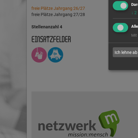
Dar
freie Plätze Jahrgang 26/27
↓
2
freie Plätze Jahrgang 27/28
All
Stellenanzahl 4
Mit
EINSATZFELDER
Ich lehne ab