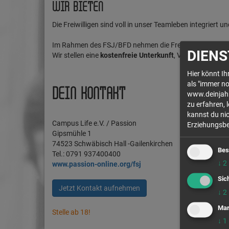
WIR BIETEN
Die Freiwilligen sind voll in unser Teamleben integriert u
Im Rahmen des FSJ/BFD nehmen die Freiwilligen an 25 Se
DIENS
Wir stellen eine
kostenfreie Unterkunft
, Verpflegungsge
Hier könnt I
als "immer no
DEIN KONTAKT
www.deinjahr.
zu erfahren, 
kannst du nic
Campus Life e.V. / Passion
Erziehungsber
Gipsmühle 1
74523 Schwäbisch Hall -Gailenkirchen
Bes
Tel.: 0791 937400400
↓
2
www.passion-online.org/fsj
Sic
Jetzt Kontakt aufnehmen
↓
2
Mar
Stelle ab 18!
↓
1