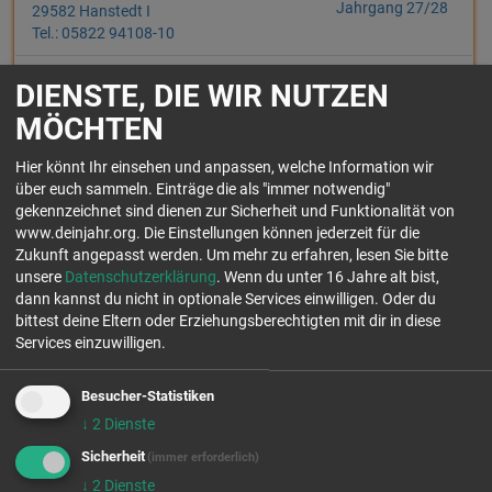
Jahrgang 27/28
29582 Hanstedt I
Tel.: 05822 94108-10
Das Missionarische Zentrum - "Tagungshaus mit Herz" - ist ein
DIENSTE, DIE WIR NUTZEN
christliches Gästehaus mit gut 100 Betten mitten in der Lüneburger
MÖCHTEN
Heide...
Einsatzfelder:
Hier könnt Ihr einsehen und anpassen, welche Information wir
über euch sammeln. Einträge die als "immer notwendig"
gekennzeichnet sind dienen zur Sicherheit und Funktionalität von
www.deinjahr.org. Die Einstellungen können jederzeit für die
Zukunft angepasst werden.
Um mehr zu erfahren, lesen Sie bitte
unsere
Datenschutzerklärung
. Wenn du unter 16 Jahre alt bist,
GRZ KRELINGEN E.V.
freie Plätze
dann kannst du nicht in optionale Services einwilligen. Oder du
Jahrgang 26/27
bittest deine Eltern oder Erziehungsberechtigten mit dir in diese
freie Plätze
Services einzuwilligen.
Jahrgang 27/28
29664 Walsrode
Tel.: 05167 970173
Besucher-Statistiken
↓
2
Dienste
Das GRZ Krelingen ist eine gemeinnützige Einrichtung am Südrand der
Lüneburger Heide. Zu den Arbeitsbereichen gehören ein Freizeit...
Sicherheit
(immer erforderlich)
↓
2
Dienste
Einsatzfelder: