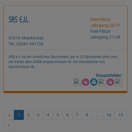
SRS E.V.
freie Plätze
Jahrgang 26/27
freie Plätze
Jahrgang 27/28
57610 Altenkirchen
Tel.: 02681 941158
SRS e.V. ist ein christlicher Sportverein, der in 23 Sportarten aktiv und
als Verein dem DOSB angeschlossen ist. Als Dienstleister von
Sportmission f&...
Einsatzfelder:
«
1
2
3
4
5
6
7
8
...
14
15
»