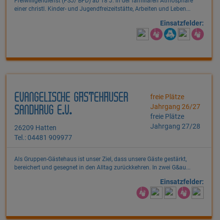
Freiwilligendienst (FSJ/ BFD) ab 18 J. in der familiären Atmosphäre
einer christl. Kinder- und Jugendfreizeitstätte, Arbeiten und Leben...
Einsatzfelder:
EVANGELISCHE GÄSTEHÄUSER
freie Plätze
Jahrgang 26/27
SANDKRUG E.V.
freie Plätze
Jahrgang 27/28
26209 Hatten
Tel.: 04481 909977
Als Gruppen-Gästehaus ist unser Ziel, dass unsere Gäste gestärkt,
bereichert und gesegnet in den Alltag zurückkehren. In zwei G&au...
Einsatzfelder: