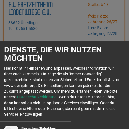
EV. FREIZEITHEIM
Stelle ab 18!
LINDENWIESE E.V.
freie Plätze
Jahrgang 26/27
88662 Überlingen
freie Plätze
Tel.: 07551 5580
Jahrgang 27/28
Wir sind ein christliches Gästehaus und beherbergen verschiedene
DIENSTE, DIE WIR NUTZEN
Gruppen (bis 100 Personen), wie Gemeindefreizeiten, Schulklassen, FSJ-
MÖCHTEN
Seminare u...
Einsatzfelder:
Hier könnt Ihr einsehen und anpassen, welche Information wir
über euch sammeln. Einträge die als "immer notwendig"
gekennzeichnet sind dienen zur Sicherheit und Funktionalität von
www.deinjahr.org. Die Einstellungen können jederzeit für die
Zukunft angepasst werden.
Um mehr zu erfahren, lesen Sie bitte
unsere
Datenschutzerklärung
. Wenn du unter 16 Jahre alt bist,
CROSSING!-TEAM DER
freie Plätze
dann kannst du nicht in optionale Services einwilligen. Oder du
Jahrgang 26/27
bittest deine Eltern oder Erziehungsberechtigten mit dir in diese
DIAKONIE GEMEINSCHAFT
freie Plätze
Services einzuwilligen.
PUSCHENDORF
Jahrgang 27/28
90617 Puschendorf
Besucher-Statistiken