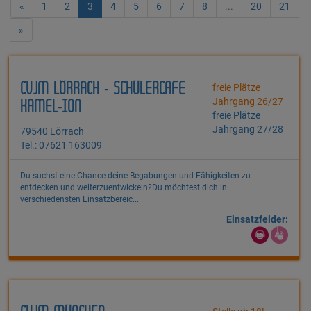
«
1
2
3
4
5
6
7
8
...
20
21
»
CVJM LÖRRACH - SCHÜLERCAFE
freie Plätze
Jahrgang 26/27
KAMEL-ION
freie Plätze
Jahrgang 27/28
79540 Lörrach
Tel.: 07621 163009
Du suchst eine Chance deine Begabungen und Fähigkeiten zu
entdecken und weiterzuentwickeln?Du möchtest dich in
verschiedensten Einsatzbereic...
Einsatzfelder: