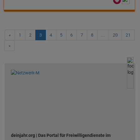
«
1
2
3
4
5
6
7
8
...
20
21
»
deinjahr.org | Das Portal für Freiwilligendienste im