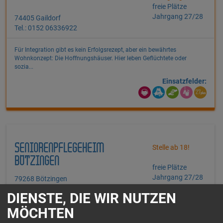
freie Plätze
Jahrgang 27/28
74405 Gaildorf
Tel.: 0152 06336922
Für Integration gibt es kein Erfolgsrezept, aber ein bewährtes
Wohnkonzept: Die Hoffnungshäuser. Hier leben Geflüchtete oder
sozia...
Einsatzfelder:
SENIORENPFLEGEHEIM
Stelle ab 18!
BÖTZINGEN
freie Plätze
Jahrgang 27/28
79268 Bötzingen
Tel.: 0761 31917-650
DIENSTE, DIE WIR NUTZEN
MÖCHTEN
Unser familiäres und gemütliches Seniorenpflegeheim in Bötzingen, das
30 Bewohnern ein Zuhause bietet, steht für Sicherheit und Ge...