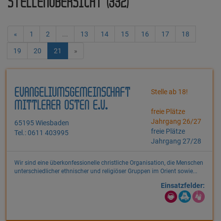
STELLENÜBERSICHT (332)
«
1
2
...
13
14
15
16
17
18
19
20
21
»
EVANGELIUMSGEMEINSCHAFT
Stelle ab 18!
MITTLERER OSTEN E.V.
freie Plätze
Jahrgang 26/27
65195 Wiesbaden
freie Plätze
Tel.: 0611 403995
Jahrgang 27/28
Wir sind eine überkonfessionelle christliche Organisation, die Menschen
unterschiedlicher ethnischer und religiöser Gruppen im Orient sowie...
Einsatzfelder: