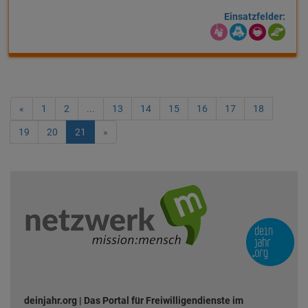
Einsatzfelder:
«
1
2
...
13
14
15
16
17
18
19
20
21
»
deinjahr.org | Das Portal für Freiwilligendienste im