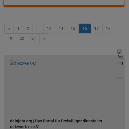
«
1
2
...
13
14
15
16
17
18
19
20
21
»
deinjahr.org | Das Portal für Freiwilligendienste im
netzwerk-m e.V.