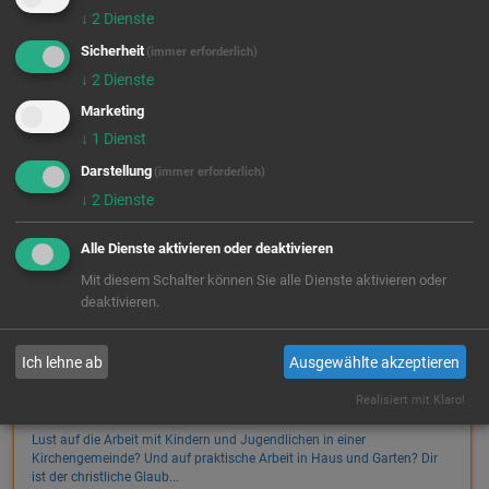
Tel.: 0151 12546901
↓
2
Dienste
Jahrgang 27/28
Sicherheit
(immer erforderlich)
Die Gefährdetenhilfe SCHEIDEWEG arbeitet mit Inhaftierten und jungen
↓
2
Dienste
Männern, die ihr Leben verändern möchten. Aufgaben > Beg...
Marketing
Einsatzfelder:
↓
1
Dienst
Darstellung
(immer erforderlich)
↓
2
Dienste
Alle Dienste aktivieren oder deaktivieren
Mit diesem Schalter können Sie alle Dienste aktivieren oder
PAULSKIRCHENGEMEINDE
Stelle ab 18!
deaktivieren.
SCHENEFELD
freie Plätze
Jahrgang 26/27
22869 Schenefeld
Ich lehne ab
Ausgewählte akzeptieren
freie Plätze
Tel.: 040 8304243
Jahrgang 27/28
Realisiert mit Klaro!
Lust auf die Arbeit mit Kindern und Jugendlichen in einer
Kirchengemeinde? Und auf praktische Arbeit in Haus und Garten? Dir
ist der christliche Glaub...