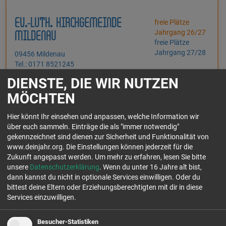
EV.-LUTH. KIRCHGEMEINDE
freie Plätze
Jahrgang 26/27
MILDENAU
freie Plätze
Jahrgang 27/28
09456 Mildenau
Tel.: 0171 8521245
DIENSTE, DIE WIR NUTZEN
Jesus Christus ist der Herr unserer Kirchgemeinde. Wir glauben, dass
MÖCHTEN
uns Gott durch Ihn angenommen hat als seine Kinder - und wollen in
diesem Sinne a...
Hier könnt Ihr einsehen und anpassen, welche Information wir
Einsatzfelder:
über euch sammeln. Einträge die als "immer notwendig"
gekennzeichnet sind dienen zur Sicherheit und Funktionalität von
www.deinjahr.org. Die Einstellungen können jederzeit für die
Zukunft angepasst werden.
Um mehr zu erfahren, lesen Sie bitte
unsere
Datenschutzerklärung
. Wenn du unter 16 Jahre alt bist,
dann kannst du nicht in optionale Services einwilligen. Oder du
GEFÄHRDETENHILFE
Stelle ab 18!
bittest deine Eltern oder Erziehungsberechtigten mit dir in diese
Services einzuwilligen.
SCHEIDEWEG E.V.
freie Plätze
Jahrgang 26/27
42499 Hückeswagen
Besucher-Statistiken
freie Plätze