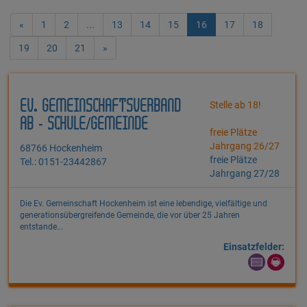
«
1
2
...
13
14
15
16
17
18
19
20
21
»
EV. GEMEINSCHAFTSVERBAND
Stelle ab 18!
AB - SCHULE/GEMEINDE
freie Plätze
Jahrgang 26/27
68766 Hockenheim
freie Plätze
Tel.: 0151-23442867
Jahrgang 27/28
Die Ev. Gemeinschaft Hockenheim ist eine lebendige, vielfältige und
generationsübergreifende Gemeinde, die vor über 25 Jahren
entstande...
Einsatzfelder: