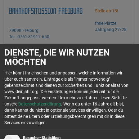
BAHNHOFSMISSION FREIBURG
Stelle ab 18!
freie Plätze
Jahrgang 27/28
79098 Freiburg
Tel.: 0761 31917-650
DIENSTE, DIE WIR NUTZEN
Manchmal gerät das Leben aus der Spur, dann brauchen Menschen
Hilfe. Die Bahnhofsmission hilft jedem: Reisenden, die Unterstützung
MÖCHTEN
brauchen,...
Einsatzfelder:
Hier könnt Ihr einsehen und anpassen, welche Information wir
über euch sammeln. Einträge die als "immer notwendig"
gekennzeichnet sind dienen zur Sicherheit und Funktionalität von
www.deinjahr.org. Die Einstellungen können jederzeit für die
Zukunft angepasst werden.
Um mehr zu erfahren, lesen Sie bitte
unsere
Datenschutzerklärung
. Wenn du unter 16 Jahre alt bist,
dann kannst du nicht in optionale Services einwilligen. Oder du
CHRISTLICHE KITA AM
freie Plätze
bittest deine Eltern oder Erziehungsberechtigten mit dir in diese
Jahrgang 26/27
MÜHLENSEE
Services einzuwilligen.
freie Plätze
Jahrgang 27/28
16727 Oberkrämer
Tel.: 03304 2063400
Besucher-Statistiken