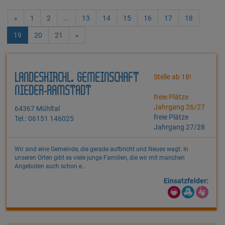
«
1
2
...
13
14
15
16
17
18
19
20
21
»
LANDESKIRCHL. GEMEINSCHAFT
Stelle ab 18!
NIEDER-RAMSTADT
freie Plätze
Jahrgang 26/27
64367 Mühltal
freie Plätze
Tel.: 06151 146025
Jahrgang 27/28
Wir sind eine Gemeinde, die gerade aufbricht und Neues wagt. In
unseren Orten gibt es viele junge Familien, die wir mit manchen
Angeboten auch schon e...
Einsatzfelder: