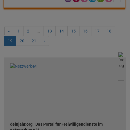
«
1
2
...
13
14
15
16
17
18
19
20
21
»
deinjahr.org | Das Portal für Freiwilligendienste im
netzwerk-m e.V.